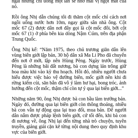
ngái nhưng chỉ uống một lần sẽ nhớ mãi vị ngọt mát của
nó.
Rồi ông Nhị dẫn chúng tôi đi thăm cột mốc chỉ cách nơi
ngồi uống nước hơn 10m, ngay giữa sân nhà ông. Cột
mốc 67 (2) được dân nơi đây gọi là cột mốc đôi, bởi cột
mốc 67 (1) ở phía bên kia dòng Nậm Cúm, trên địa phận
Trung Quốc.
Ông Nhị kể: “Năm 1975, theo chủ trương giãn dân lên
vùng biên giới lập bản, 30 hộ dân xã Ma Li Pho đã chuyển
đến nơi ở mới, lập nên Hùng Pèng. Ngày trước, Hùng
Pèng là những bãi đất nương, bà con dựng lán trông giữ
hoa màu khi vào kỳ thu hoạch. Hồi đó, nhiều người chưa
hiểu được việc bảo vệ đường biên, mốc giới nên khi đi
rừng kiếm củi, săn bắn đã vô ý làm hư hại, bong tróc, ảnh
hưởng đến cột mốc, thậm chí còn tự ý qua lại biên giới...”
Những năm 90, ông Nhị được bà con bầu làm trưởng bản.
Ngày đó, đường qua lại biên giới còn thông thoáng, nhiều
bà con vẫn tự động qua lại trao đổi, mua bán. Để người
dân nắm được pháp lệnh biên giới, cứ tối đến, khi bà con
đi nương về, ông Nhị lại đến từng nhà trò chuyện, tuyên
truyền, giảng giải cặn kẽ từng nội dung theo quy định khu
vực của biên giới.