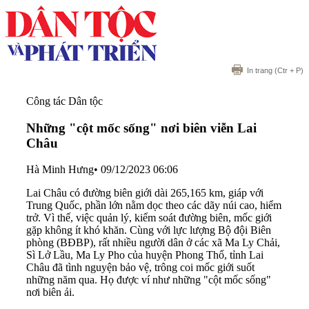
In trang
(Ctr + P)
Công tác Dân tộc
Những "cột mốc sống" nơi biên viễn Lai
Châu
Hà Minh Hưng
•
09/12/2023 06:06
Lai Châu có đường biên giới dài 265,165 km, giáp với
Trung Quốc, phần lớn nằm dọc theo các dãy núi cao, hiểm
trở. Vì thế, việc quản lý, kiểm soát đường biên, mốc giới
gặp không ít khó khăn. Cùng với lực lượng Bộ đội Biên
phòng (BĐBP), rất nhiều người dân ở các xã Ma Ly Chải,
Sì Lở Lầu, Ma Ly Pho của huyện Phong Thổ, tỉnh Lai
Châu đã tình nguyện bảo vệ, trông coi mốc giới suốt
những năm qua. Họ được ví như những "cột mốc sống"
nơi biên ải.