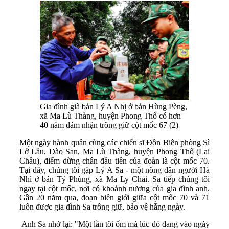
Gia đình già bản Lý A Nhị ở bản Hùng Pèng,
xã Ma Lù Thàng, huyện Phong Thổ có hơn
40 năm đảm nhận trông giữ cột mốc 67 (2)
Một ngày hành quân cùng các chiến sĩ Đồn Biên phòng Sì
Lở Lầu, Dào San, Ma Lù Thàng, huyện Phong Thổ (Lai
Châu), điểm dừng chân đầu tiên của đoàn là cột mốc 70.
Tại đây, chúng tôi gặp Lý A Sa - một nông dân người Hà
Nhì ở bản Tỷ Phùng, xã Ma Ly Chải. Sa tiếp chúng tôi
ngay tại cột mốc, nơi có khoảnh nương của gia đình anh.
Gần 20 năm qua, đoạn biên giới giữa cột mốc 70 và 71
luôn được gia đình Sa trông giữ, bảo vệ hằng ngày.
Anh Sa nhớ lại: "Một lần tôi ốm mà lúc đó đang vào ngày