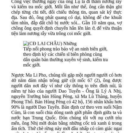
Công việc thường ngày của ông Lụ là đi thăm nương rẫy
và kiểm tra mốc giới. Mỗi lần như thế, ông cẩn thận ghi
chép từng chi tiết, đối chiếu thông tin, quan sát kỹ thực
địa. Sau đó, ông phát quang cỏ dại, không để che khuất
tầm nhìn, đắp đất chỗ bị nước xói... Gần 10 năm qua, vợ
chồng ông quyết định chuyển hẳn lên lán ở, để vừa thuận
tiện làm nương rẫy vừa trông coi mốc giới.
Tiếp nối phong trào bảo vệ an ninh biên giới,
theo định kỳ các chiến sĩ biên phòng cùng
dân quân bản thường xuyên vệ sinh, kiểm tra
mốc giới.
Ngược Ma Li Pho, chúng tôi gặp một người người có hơn
40 năm đảm nhận trông giữ cột mốc 67 (2), ông được
người dân nơi đây ví như cây thông to trên đỉnh núi, là
niềm tự hào của người Dao Tuyển - Ông là Lý A Nhị,
nguyên Trưởng bản Hùng Pèng, xã Ma Lù Thàng, huyện
Phong Thổ. Bản Hùng Pèng có 42 hộ, 156 nhân khẩu hơn
90% là người Dao Tuyển. Bản định cư theo ven suối Nậm
Cúm, là con suối chia dòng ranh giới phân định giữa ta và
nước bạn Trung Quốc. Đón chúng tôi với nụ cưới trìu
mến, ông Nhị mời đoàn bằng những cốc trà xanh ủ trong
ấm tích. Thứ chè rừng này mới đầu nhấp có cảm giác ngai