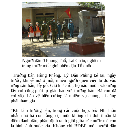
Người dân ở Phong Thổ, Lai Châu, nghiêm
trang trước mốc giới phên dậu Tổ quốc .
Trưởng bản Hùng Phèng, Lý Dâu Phùng kể lại, ngày
trước, khi về nơi ở mới, nhiều người quen việc tự do vào
rừng săn bắn, lấy gỗ. Giờ khác rồi, hộ nào muốn vào rừng
lấy củi cũng phải tự giác báo với trưởng bản. Bà con đã
coi việc bảo vệ biên cương là nhiệm vụ chung, ai cũng
phải tham gia.
"Khi làm trưởng bản, trong các cuộc họp, bác Nhị luôn
nhắc nhở bà con rằng, cột mốc không chỉ đơn thuần là
điểm đánh dấu, phân định ranh giới giữa các nước mà còn
là hình ảnh quốc gia. Không chỉ BĐBP, mỗi người dân