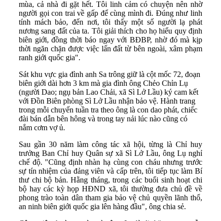
mùa, cả nhà đi gặt hết. Tôi linh cảm có chuyện nên nhờ
người gọi con trai về gấp để cùng mình đi. Đúng như linh
tính mách bảo, đến nơi, tôi thấy một số người lạ phát
nương sang đất của ta. Tôi giải thích cho họ hiểu quy định
biên giới, đồng thời báo ngay với BĐBP, nhờ đó mà kịp
thời ngăn chặn được việc lấn đất từ bên ngoài, xâm phạm
ranh giới quốc gia".
Sát khu vực gia đình anh Sa trông giữ là cột mốc 72, đoạn
biên giới dài hơn 3 km mà gia đình ông Chẻo Chỉn Lụ
(người Dao; ngụ bản Lao Chải, xã Sì Lở Lầu) ký cam kết
với Đồn Biên phòng Sì Lở Lầu nhận bảo vệ. Hành trang
trong mỗi chuyến tuần tra theo ông là con dao phát, chiếc
đài bán dẫn bên hông và trong tay nải lúc nào cũng có
nắm cơm vợ ủ.
Sau gần 30 năm làm công tác xã hội, từng là Chỉ huy
trưởng Ban Chỉ huy Quân sự xã Sì Lở Lầu, ông Lụ nghỉ
chế độ. "Cũng định nhàn hạ cùng con cháu nhưng trước
sự tín nhiệm của đảng viên và cấp trên, tôi tiếp tục làm Bí
thư chi bộ bản. Hằng tháng, trong các buổi sinh hoạt chi
bộ hay các kỳ họp HĐND xã, tôi thường đưa chủ đề về
phong trào toàn dân tham gia bảo vệ chủ quyền lãnh thổ,
an ninh biên giới quốc gia lên hàng đầu", ông chia sẻ.