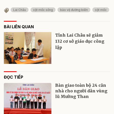
Lai Châu
cột mốc sống
bảo vệ đường biên
cột mốc
BÀI LIÊN QUAN
Tỉnh Lai Châu sẽ giảm
132 cơ sở giáo dục công
lập
ĐỌC TIẾP
Bàn giao toàn bộ 24 căn
nhà cho người dân vùng
lũ Mường Than