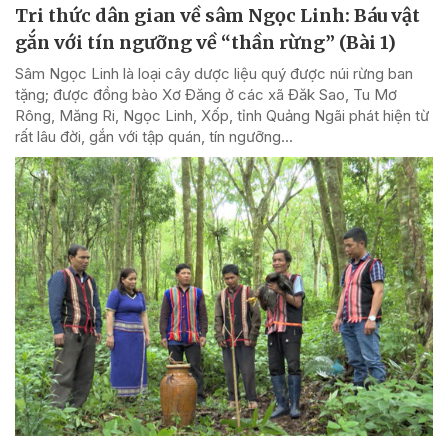
Tri thức dân gian về sâm Ngọc Linh: Báu vật
gắn với tín ngưỡng về “thần rừng” (Bài 1)
Sâm Ngọc Linh là loại cây dược liệu quý được núi rừng ban
tặng; được đồng bào Xơ Đăng ở các xã Đăk Sao, Tu Mơ
Rông, Măng Ri, Ngọc Linh, Xốp, tỉnh Quảng Ngãi phát hiện từ
rất lâu đời, gắn với tập quán, tín ngưỡng...