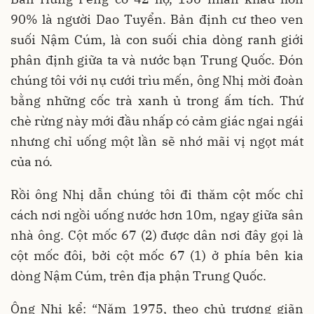
90% là người Dao Tuyển. Bản định cư theo ven
suối Nậm Cúm, là con suối chia dòng ranh giới
phân định giữa ta và nước bạn Trung Quốc. Đón
chúng tôi với nụ cưới trìu mến, ông Nhị mời đoàn
bằng những cốc trà xanh ủ trong ấm tích. Thứ
chè rừng này mới đầu nhấp có cảm giác ngai ngái
nhưng chỉ uống một lần sẽ nhớ mãi vị ngọt mát
của nó.
Rồi ông Nhị dẫn chúng tôi đi thăm cột mốc chỉ
cách nơi ngồi uống nước hơn 10m, ngay giữa sân
nhà ông. Cột mốc 67 (2) được dân nơi đây gọi là
cột mốc đôi, bởi cột mốc 67 (1) ở phía bên kia
dòng Nậm Cúm, trên địa phận Trung Quốc.
Ông Nhị kể: “Năm 1975, theo chủ trương giãn