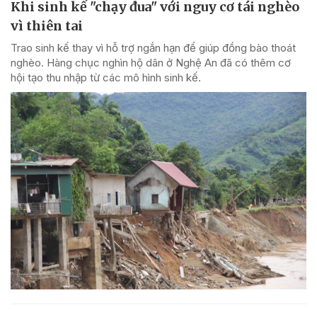
Khi sinh kế "chạy đua" với nguy cơ tái nghèo
vì thiên tai
Trao sinh kế thay vì hỗ trợ ngắn hạn để giúp đồng bào thoát
nghèo. Hàng chục nghìn hộ dân ở Nghệ An đã có thêm cơ
hội tạo thu nhập từ các mô hình sinh kế.