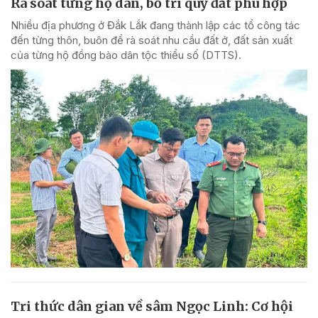
Rà soát từng hộ dân, bố trí quỹ đất phù hợp
Nhiều địa phương ở Đắk Lắk đang thành lập các tổ công tác
đến từng thôn, buôn để rà soát nhu cầu đất ở, đất sản xuất
của từng hộ đồng bào dân tộc thiểu số (DTTS).
Tri thức dân gian về sâm Ngọc Linh: Cơ hội