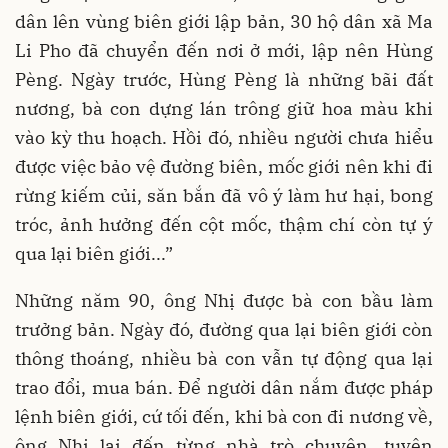
dân lên vùng biên giới lập bản, 30 hộ dân xã Ma
Li Pho đã chuyển đến nơi ở mới, lập nên Hùng
Pèng. Ngày trước, Hùng Pèng là những bãi đất
nương, bà con dựng lán trông giữ hoa màu khi
vào kỳ thu hoạch. Hồi đó, nhiều người chưa hiểu
được việc bảo vệ đường biên, mốc giới nên khi đi
rừng kiếm củi, săn bắn đã vô ý làm hư hại, bong
tróc, ảnh hưởng đến cột mốc, thậm chí còn tự ý
qua lại biên giới...”
Những năm 90, ông Nhị được bà con bầu làm
trưởng bản. Ngày đó, đường qua lại biên giới còn
thông thoáng, nhiều bà con vẫn tự động qua lại
trao đổi, mua bán. Để người dân nắm được pháp
lệnh biên giới, cứ tối đến, khi bà con đi nương về,
ông Nhị lại đến từng nhà trò chuyện, tuyên