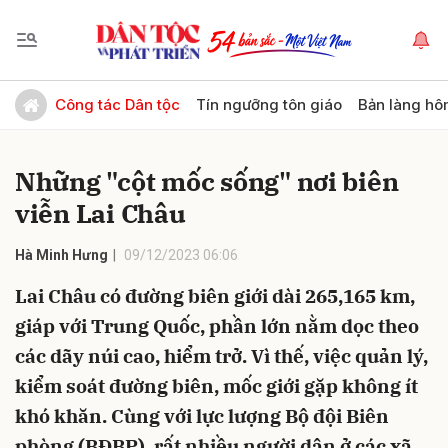
Gửi bình luận
Công tác Dân tộc
Tín ngưỡng tôn giáo
Bản làng hô
Những "cột mốc sống" nơi biên
viễn Lai Châu
Hà Minh Hưng
09/12/2023 06:06
Lai Châu có đường biên giới dài 265,165 km,
Hủy
Gửi
giáp với Trung Quốc, phần lớn nằm dọc theo
các dãy núi cao, hiểm trở. Vì thế, việc quản lý,
kiểm soát đường biên, mốc giới gặp không ít
khó khăn. Cùng với lực lượng Bộ đội Biên
phòng (BĐBP), rất nhiều người dân ở các xã