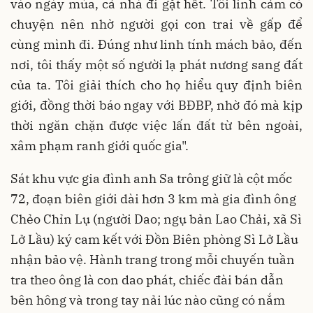
vào ngày mùa, cả nhà đi gặt hết. Tôi linh cảm có
chuyện nên nhờ người gọi con trai về gấp để
cùng mình đi. Đúng như linh tính mách bảo, đến
nơi, tôi thấy một số người lạ phát nương sang đất
của ta. Tôi giải thích cho họ hiểu quy định biên
giới, đồng thời báo ngay với BĐBP, nhờ đó mà kịp
thời ngăn chặn được việc lấn đất từ bên ngoài,
xâm phạm ranh giới quốc gia".
Sát khu vực gia đình anh Sa trông giữ là cột mốc
72, đoạn biên giới dài hơn 3 km mà gia đình ông
Chẻo Chỉn Lụ (người Dao; ngụ bản Lao Chải, xã Sì
Lở Lầu) ký cam kết với Đồn Biên phòng Sì Lở Lầu
nhận bảo vệ. Hành trang trong mỗi chuyến tuần
tra theo ông là con dao phát, chiếc đài bán dẫn
bên hông và trong tay nải lúc nào cũng có nắm