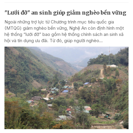
"Lưới đỡ" an sinh giúp giảm nghèo bền vững
Ngoài những trợ lực từ Chương trình mục tiêu quốc gia
(MTQG) giảm nghèo bền vững, Nghệ An còn định hình một
hệ thống “lưới đỡ” bao gồm hệ thống chính sách an sinh xã
hội và tín dụng ưu đãi. Từ đó, giúp người nghèo...