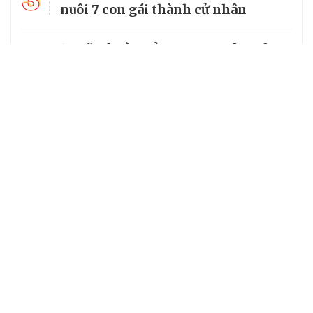
3
nuôi 7 con gái thành cử nhân
14 xã, phường ở Lạng Sơn chưa đạt
4
tiêu chuẩn, có thể tiếp tục được sắp
xếp
Tổng Bí thư, Chủ tịch nước truy
5
tặng huân chương dũng cảm cho
chiến sĩ Kpă Thiêp
Chuyên trang của VietNamNet
Cơ quan chủ quản: Bộ Dân tộc và Tôn giáo
Số giấy phép: 146/GP-BVHTTDL, cấp ngày 17/10/2025
Tổng biên tập: Nguyễn Văn Bá