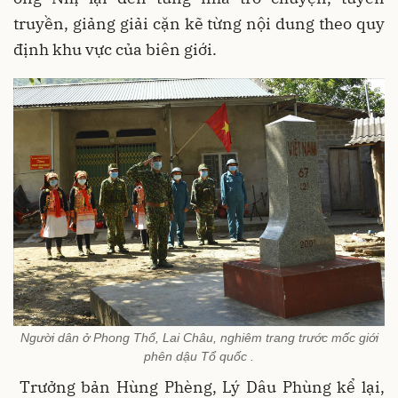
truyền, giảng giải cặn kẽ từng nội dung theo quy
định khu vực của biên giới.
Người dân ở Phong Thổ, Lai Châu, nghiêm trang trước mốc giới
phên dậu Tổ quốc .
Trưởng bản Hùng Phèng, Lý Dâu Phùng kể lại,