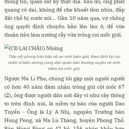
thông tin, quan sát kỹ thực địa. Sau đó, ông phát
quang cỏ dại, không để che khuất tầm nhìn, đắp
đất chỗ bị nước xói... Gần 10 năm qua, vợ chồng
ông quyết định chuyển hẳn lên lán ở, để vừa
thuận tiện làm nương rẫy vừa trông coi mốc giới.
Tiếp nối phong trào bảo vệ an ninh biên giới, theo định kỳ các
chiến sĩ biên phòng cùng dân quân bản thường xuyên vệ sinh,
kiểm tra mốc giới.
Ngược Ma Li Pho, chúng tôi gặp một người người
có hơn 40 năm đảm nhận trông giữ cột mốc 67
(2), ông được người dân nơi đây ví như cây thông
to trên đỉnh núi, là niềm tự hào của người Dao
Tuyển - Ông là Lý A Nhị, nguyên Trưởng bản
Hùng Pèng, xã Ma Lù Thàng, huyện Phong Thổ.
Bản Hùng Pèng có 42 hộ, 156 nhân khẩu hơn