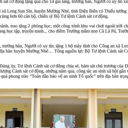
sát cơ động tặng quà cho 14 già làng, trưởng bản, Người có uy tín x
ại xã Leng Sun Sìn, huyện Mường Nhé, tỉnh Điện Biên có Thiếu tướng
cùng hơn 60 cán bộ, chiến sỹ Bộ Tư lệnh Cảnh sát cơ động.
h, trao tặng 2 phòng học; một công trình khu vui chơi ngoài trời cho
ng học tập, truyện tranh... cho điểm Trường mầm non Cà Là Pá, Trườ
, trưởng bản, Người có uy tín; tặng 1 bộ máy tính cho Công an xã Le
n địa bàn huyện Mường Nhé… Tổng nguồn lực Bộ Tư lệnh Cảnh sát Cơ 
 Đảng ủy, Tư lệnh Cảnh sát cơ động chia sẻ, bám sát chủ trương của 
lượng Cảnh sát cơ động, những năm qua, công tác an sinh xã hội gắn 
 quả phong trào “Toàn dân bảo vệ an ninh Tổ quốc” trên địa bàn trọng 