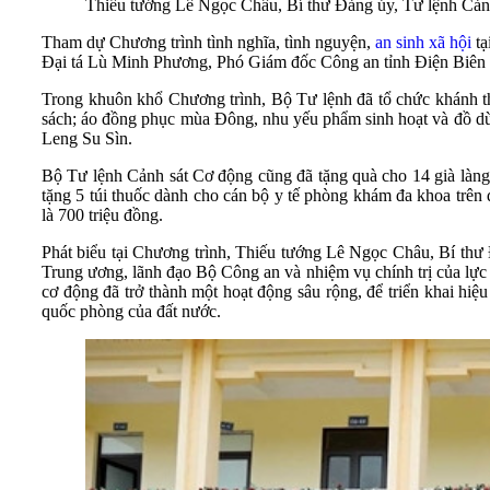
Thiếu tướng Lê Ngọc Châu, Bí thư Đảng ủy, Tư lệnh Cảnh 
Tham dự Chương trình tình nghĩa, tình nguyện,
an sinh xã hội
t
Đại tá Lù Minh Phương, Phó Giám đốc Công an tỉnh Điện Biên 
Trong khuôn khổ Chương trình, Bộ Tư lệnh đã tổ chức khánh thàn
sách; áo đồng phục mùa Đông, nhu yếu phẩm sinh hoạt và đồ dù
Leng Su Sìn.
Bộ Tư lệnh Cảnh sát Cơ động cũng đã tặng quà cho 14 già làng
tặng 5 túi thuốc dành cho cán bộ y tế phòng khám đa khoa trê
là 700 triệu đồng.
Phát biểu tại Chương trình, Thiếu tướng Lê Ngọc Châu, Bí thư
Trung ương, lãnh đạo Bộ Công an và nhiệm vụ chính trị của lực 
cơ động đã trở thành một hoạt động sâu rộng, để triển khai hiệu
quốc phòng của đất nước.