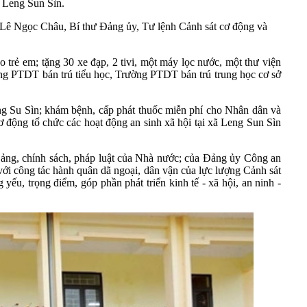
ã Leng Sun Sìn.
 Lê Ngọc Châu, Bí thư Đảng ủy, Tư lệnh Cảnh sát cơ động và
 trẻ em; tặng 30 xe đạp, 2 tivi, một máy lọc nước, một thư viện
ng PTDT bán trú tiểu học, Trường PTDT bán trú trung học cơ sở
ng Su Sìn; khám bệnh, cấp phát thuốc miễn phí cho Nhân dân và
động tổ chức các hoạt động an sinh xã hội tại xã Leng Sun Sìn
Đảng, chính sách, pháp luật của Nhà nước; của Đảng ủy Công an
với công tác hành quân dã ngoại, dân vận của lực lượng Cảnh sát
yếu, trọng điểm, góp phần phát triển kinh tế - xã hội, an ninh -