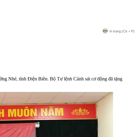
In trang
(Ctr + P)
ờng Nhé, tỉnh Điện Biên. Bộ Tư lệnh Cảnh sát cơ động đã tặng