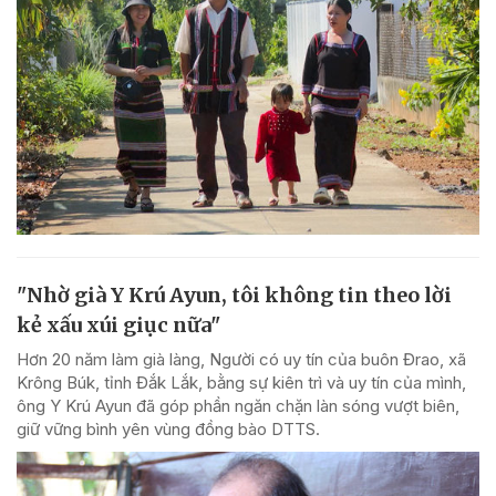
"Nhờ già Y Krú Ayun, tôi không tin theo lời
kẻ xấu xúi giục nữa"
Hơn 20 năm làm già làng, Người có uy tín của buôn Đrao, xã
Krông Búk, tỉnh Đắk Lắk, bằng sự kiên trì và uy tín của mình,
ông Y Krú Ayun đã góp phần ngăn chặn làn sóng vượt biên,
giữ vững bình yên vùng đồng bào DTTS.