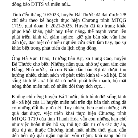
đồng bào DTTS và miền núi...
Tính đến tháng 10/2023, huyện Bá Thước đã đạt được 2/8
chỉ tiêu theo kế hoạch thực hiện Chương trình MTQG
1719, giai đoạn I: 2021-2025. Huyện đã tập trung khắc
phục khó khăn, phát huy tiềm năng, thế mạnh vươn lên
phát triển kinh tế, giảm nghèo, giữ gìn bản sắc văn hóa
dân tộc, đặc biệt có nhiều nghiên cứu cách làm hay, tạo sự
khác biệt trong phát triển du lịch cộng đồng.
Ông Hà Văn Thao, Trưởng bản Kịt, xã Lũng Cao, huyện
Bá Thước cho biết: Những năm qua, nhờ sự quan tâm của
Đảng, Nhà nước, bà con Nhân dân bản Kịt đã được thụ
hưởng nhiều chính sách về phát triển kinh tế - xã hội. Đời
sống kinh tế - xã hội đã có bước phát triển mạnh, bộ mặt
nông thôn miền núi có nhiều đổi thay tích cực...
Không chỉ riêng huyện Bá Thước, tình hình đời sống kinh
tế - xã hội của 11 huyện miền núi trên địa bàn tỉnh cũng đã
có những đổi thay rõ nét. Tuy nhiên, bên cạnh những kết
quả đạt được, việc triển khai thực hiện Chương trình
MTQG 1719 của tỉnh Thanh Hóa vẫn còn những hạn chế
như việc hoàn thiện hồ sơ, thủ tục đầu tư của các dự án,
tiểu dự án thuộc Chương trình mất nhiều thời gian, dẫn
đến tiến độ giải ngân nguồn vốn chậm; khả năng bố trí