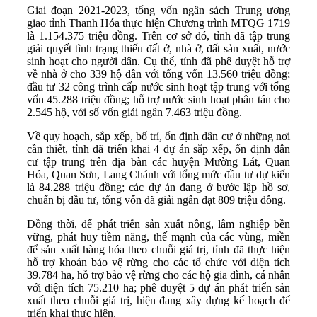
Giai đoạn 2021-2023, tổng vốn ngân sách Trung ương
giao tỉnh Thanh Hóa thực hiện Chương trình MTQG 1719
là 1.154.375 triệu đồng. Trên cơ sở đó, tỉnh đã tập trung
giải quyết tình trạng thiếu đất ở, nhà ở, đất sản xuất, nước
sinh hoạt cho người dân. Cụ thể, tỉnh đã phê duyệt hỗ trợ
về nhà ở cho 339 hộ dân với tổng vốn 13.560 triệu đồng;
đầu tư 32 công trình cấp nước sinh hoạt tập trung với tổng
vốn 45.288 triệu đồng; hỗ trợ nước sinh hoạt phân tán cho
2.545 hộ, với số vốn giải ngân 7.463 triệu đồng.
Về quy hoạch, sắp xếp, bố trí, ổn định dân cư ở những nơi
cần thiết, tỉnh đã triển khai 4 dự án sắp xếp, ổn định dân
cư tập trung trên địa bàn các huyện Mường Lát, Quan
Hóa, Quan Sơn, Lang Chánh với tổng mức đầu tư dự kiến
là 84.288 triệu đồng; các dự án đang ở bước lập hồ sơ,
chuẩn bị đầu tư, tổng vốn đã giải ngân đạt 809 triệu đồng.
Đồng thời, để phát triển sản xuất nông, lâm nghiệp bền
vững, phát huy tiềm năng, thế mạnh của các vùng, miền
để sản xuất hàng hóa theo chuỗi giá trị, tỉnh đã thực hiện
hỗ trợ khoán bảo vệ rừng cho các tổ chức với diện tích
39.784 ha, hỗ trợ bảo vệ rừng cho các hộ gia đình, cá nhân
với diện tích 75.210 ha; phê duyệt 5 dự án phát triển sản
xuất theo chuỗi giá trị, hiện đang xây dựng kế hoạch để
triển khai thực hiện.