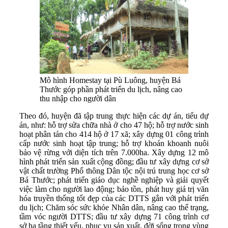
Mô hình Homestay tại Pù Luông, huyện Bá
Thước góp phần phát triển du lịch, nâng cao
thu nhập cho người dân
Theo đó, huyện đã tập trung thực hiện các dự án, tiểu dự
án, như: hỗ trợ sửa chữa nhà ở cho 47 hộ; hỗ trợ nước sinh
hoạt phân tán cho 414 hộ ở 17 xã; xây dựng 01 công trình
cấp nước sinh hoạt tập trung; hỗ trợ khoán khoanh nuôi
bảo vệ rừng với diện tích trên 7.000ha. Xây dựng 12 mô
hình phát triển sản xuất cộng đồng; đầu tư xây dựng cơ sở
vật chất trường Phổ thông Dân tộc nội trú trung học cơ sở
Bá Thước; phát triển giáo dục nghề nghiệp và giải quyết
việc làm cho người lao động; bảo tồn, phát huy giá trị văn
hóa truyền thống tốt đẹp của các DTTS gắn với phát triển
du lịch; Chăm sóc sức khỏe Nhân dân, nâng cao thể trạng,
tầm vóc người DTTS; đầu tư xây dựng 71 công trình cơ
sở hạ tầng thiết yếu, phục vụ sản xuất, đời sống trong vùng