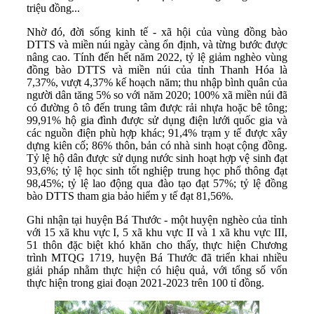
triệu đồng...
Nhờ đó, đời sống kinh tế - xã hội của vùng đồng bào
DTTS và miền núi ngày càng ổn định, và từng bước được
nâng cao. Tính đến hết năm 2022, tỷ lệ giảm nghèo vùng
đồng bào DTTS và miền núi của tỉnh Thanh Hóa là
7,37%, vượt 4,37% kế hoạch năm; thu nhập bình quân của
người dân tăng 5% so với năm 2020; 100% xã miền núi đã
có đường ô tô đến trung tâm được rải nhựa hoặc bê tông;
99,91% hộ gia đình được sử dụng điện lưới quốc gia và
các nguồn điện phù hợp khác; 91,4% trạm y tế được xây
dựng kiên cố; 86% thôn, bản có nhà sinh hoạt cộng đồng.
Tỷ lệ hộ dân được sử dụng nước sinh hoạt hợp vệ sinh đạt
93,6%; tỷ lệ học sinh tốt nghiệp trung học phổ thông đạt
98,45%; tỷ lệ lao động qua đào tạo đạt 57%; tỷ lệ đồng
bào DTTS tham gia bảo hiểm y tế đạt 81,56%.
Ghi nhận tại huyện Bá Thước - một huyện nghèo của tỉnh
với 15 xã khu vực I, 5 xã khu vực II và 1 xã khu vực III,
51 thôn đặc biệt khó khăn cho thấy, thực hiện Chương
trình MTQG 1719, huyện Bá Thước đã triển khai nhiều
giải pháp nhằm thực hiện có hiệu quả, với tổng số vốn
thực hiện trong giai đoạn 2021-2023 trên 100 tỉ đồng.