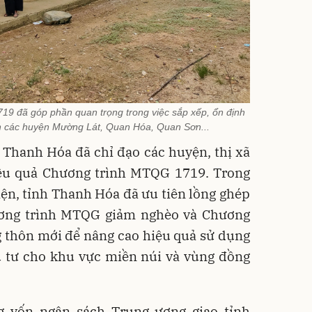
9 đã góp phần quan trọng trong việc sắp xếp, ổn định
àn các huyện Mường Lát, Quan Hóa, Quan Sơn...
 Thanh Hóa đã chỉ đạo các huyện, thị xã
hiệu quả Chương trình MTQG 1719. Trong
hiện, tỉnh Thanh Hóa đã ưu tiên lồng ghép
ương trình MTQG giảm nghèo và Chương
 thôn mới để nâng cao hiệu quả sử dụng
u tư cho khu vực miền núi và vùng đồng
g vốn ngân sách Trung ương giao tỉnh