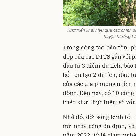
Nhờ triển khai hiệu quả các chính 
huyện Mường Lát
Trong công tác bảo tồn, ph
đẹp của các DTTS gắn với ph
đầu tư 3 điểm du lịch; bảo 
bổ, tôn tạo 2 di tích; đầu 
của các địa phương miền nú
đồng. Đến nay, có 10 công 
triển khai thực hiện; số vốn
Nhờ đó, đời sống kinh tế 
núi ngày càng ổn định, và
năm 2022, tỷ lệ giảm ngh