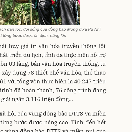
sách dân tộc, đời sống của đồng bào Mông ở xã Pù Nhi,
 từng bước được ổn định, nâng lên
át huy giá trị văn hóa truyền thống tốt
át triển du lịch, tỉnh đã thực hiện hỗ trợ
tồn 03 làng, bản văn hóa truyền thống; tu
tư xây dựng 78 thiết chế văn hóa, thể thao
i, với tổng vốn thực hiện là 40.247 triệu
trình đã hoàn thành, 76 công trình đang
 giải ngân 3.116 triệu đồng...
- xã hội của vùng đồng bào DTTS và miền
 từng bước được nâng cao. Tính đến hết
èo vùng đồng bào DTTS và miền núi của