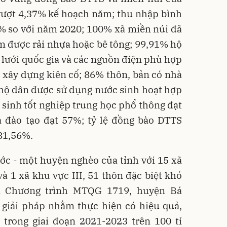
vượt 4,37% kế hoạch năm; thu nhập bình
% so với năm 2020; 100% xã miền núi đã
m được rải nhựa hoặc bê tông; 99,91% hộ
 lưới quốc gia và các nguồn điện phù hợp
 xây dựng kiên cố; 86% thôn, bản có nhà
 hộ dân được sử dụng nước sinh hoạt hợp
c sinh tốt nghiệp trung học phổ thông đạt
a đào tạo đạt 57%; tỷ lệ đồng bào DTTS
 81,56%.
ớc - một huyện nghèo của tỉnh với 15 xã
và 1 xã khu vực III, 51 thôn đặc biệt khó
ện Chương trình MTQG 1719, huyện Bá
 giải pháp nhằm thực hiện có hiệu quả,
 trong giai đoạn 2021-2023 trên 100 tỉ