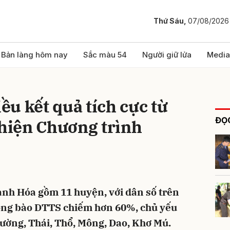
Thứ Sáu,
07/08/2026
bình luận
Bản làng hôm nay
Sắc màu 54
Người giữ lửa
Media
u kết quả tích cực từ
ĐỌC
 hiện Chương trình
Hủy
G
anh Hóa gồm 11 huyện, với dân số trên
đồng bào DTTS chiếm hơn 60%, chủ yếu
Mường, Thái, Thổ, Mông, Dao, Khơ Mú.