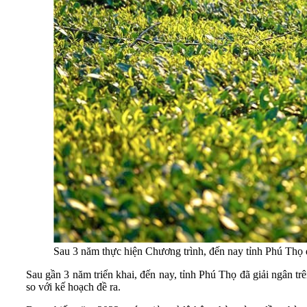
Sau 3 năm thực hiện Chương trình, đến nay tỉnh Phú Thọ đã
Sau gần 3 năm triển khai, đến nay, tỉnh Phú Thọ đã giải ngân trê
so với kế hoạch đề ra.