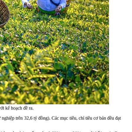
ới kế hoạch đề ra.
 nghiệp trên 32,6 tỷ đồng). Các mục tiêu, chỉ tiêu cơ bản đều đạt