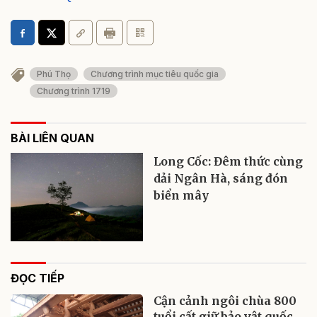
Phú Thọ
Chương trình mục tiêu quốc gia
Chương trình 1719
BÀI LIÊN QUAN
Long Cốc: Đêm thức cùng
dải Ngân Hà, sáng đón
biển mây
ĐỌC TIẾP
Cận cảnh ngôi chùa 800
tuổi cất giữ bảo vật quốc