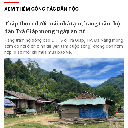
XEM THÊM CÔNG TÁC DÂN TỘC
Thấp thỏm dưới mái nhà tạm, hàng trăm hộ
dân Trà Giáp mong ngày an cư
Hàng trăm hộ đồng bào DTTS ở Trà Giáp, TP. Đà Nẵng mong
sớm có nơi ở ổn định để yên tâm cuộc sống, không còn nơm
nớp lo sợ mỗi khi mùa mưa bão về.