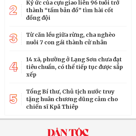
Ký ức của cựu giao liên 96 tuổi trở
2
thành “tấm bản đồ” tìm hài cốt
đồng đội
3
Từ căn lều giữa rừng, cha nghèo
nuôi 7 con gái thành cử nhân
14 xã, phường ở Lạng Sơn chưa đạt
4
tiêu chuẩn, có thể tiếp tục được sắp
xếp
Tổng Bí thư, Chủ tịch nước truy
5
tặng huân chương dũng cảm cho
chiến sĩ Kpă Thiêp