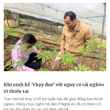
Khi sinh kế "chạy đua" với nguy cơ tái nghèo
vì thiên tai
Trao sinh kế thay vì hỗ trợ ngắn hạn để giúp đồng bào thoát
nghèo. Hàng chục nghìn hộ dân ở Nghệ An đã có thêm cơ
hội tạo thu nhập từ các mô hình sinh kế.