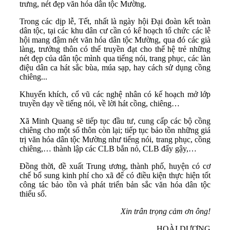
trưng, nét đẹp văn hóa dân tộc Mường.
Trong các dịp lễ, Tết, nhất là ngày hội Đại đoàn kết toàn
dân tộc, tại các khu dân cư cần có kế hoạch tổ chức các lễ
hội mang đậm nét văn hóa dân tộc Mường, qua đó các già
làng, trưởng thôn có thể truyền đạt cho thế hệ trẻ những
nét đẹp của dân tộc mình qua tiếng nói, trang phục, các làn
điệu dân ca hát sắc bùa, múa sạp, hay cách sử dụng cồng
chiêng...
Khuyến khích, cổ vũ các nghệ nhân có kế hoạch mở lớp
truyền dạy về tiếng nói, về lời hát cồng, chiêng…
Xã Minh Quang sẽ tiếp tục đầu tư, cung cấp các bộ cồng
chiêng cho một số thôn còn lại; tiếp tục bảo tồn những giá
trị văn hóa dân tộc Mường như tiếng nói, trang phục, cồng
chiêng,… thành lập các CLB bắn nỏ, CLB đẩy gậy,…
Đồng thời, đề xuất Trung ương, thành phố, huyện có cơ
chế bổ sung kinh phí cho xã để có điều kiện thực hiện tốt
công tác bảo tồn và phát triển bản sắc văn hóa dân tộc
thiểu số.
Xin trân trọng cảm ơn ông!
HOÀI DƯƠNG