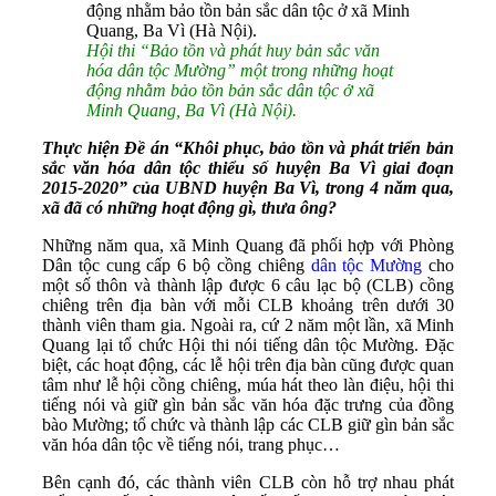
Hội thi “Bảo tồn và phát huy bản sắc văn
hóa dân tộc Mường” một trong những hoạt
động nhằm bảo tồn bản sắc dân tộc ở xã
Minh Quang, Ba Vì (Hà Nội).
Thực hiện Đề án “Khôi phục, bảo tồn và phát triển bản
sắc văn hóa dân tộc thiểu số huyện Ba Vì giai đoạn
2015-2020” của UBND huyện Ba Vì, trong 4 năm qua,
xã đã có những hoạt động gì, thưa ông?
Những năm qua, xã Minh Quang đã phối hợp với Phòng
Dân tộc cung cấp 6 bộ cồng chiêng
dân tộc Mường
cho
một số thôn và thành lập được 6 câu lạc bộ (CLB) cồng
chiêng trên địa bàn với mỗi CLB khoảng trên dưới 30
thành viên tham gia. Ngoài ra, cứ 2 năm một lần, xã Minh
Quang lại tổ chức Hội thi nói tiếng dân tộc Mường. Đặc
biệt, các hoạt động, các lễ hội trên địa bàn cũng được quan
tâm như lễ hội cồng chiêng, múa hát theo làn điệu, hội thi
tiếng nói và giữ gìn bản sắc văn hóa đặc trưng của đồng
bào Mường; tổ chức và thành lập các CLB giữ gìn bản sắc
văn hóa dân tộc về tiếng nói, trang phục…
Bên cạnh đó, các thành viên CLB còn hỗ trợ nhau phát