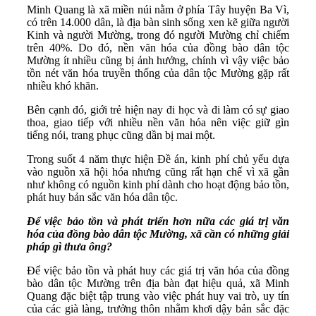
Minh Quang là xã miền núi nằm ở phía Tây huyện Ba Vì,
có trên 14.000 dân, là địa bàn sinh sống xen kẽ giữa người
Kinh và người Mường, trong đó người Mường chỉ chiếm
trên 40%. Do đó, nền văn hóa của đồng bào dân tộc
Mường ít nhiều cũng bị ảnh hưởng, chính vì vậy việc bảo
tồn nét văn hóa truyền thống của dân tộc Mường gặp rất
nhiều khó khăn.
Bên cạnh đó, giới trẻ hiện nay đi học và đi làm có sự giao
thoa, giao tiếp với nhiều nền văn hóa nên việc giữ gìn
tiếng nói, trang phục cũng dần bị mai một.
Trong suốt 4 năm thực hiện Đề án, kinh phí chủ yếu dựa
vào nguồn xã hội hóa nhưng cũng rất hạn chế vì xã gần
như không có nguồn kinh phí dành cho hoạt động bảo tồn,
phát huy bản sắc văn hóa dân tộc.
Để việc bảo tồn và phát triển hơn nữa các giá trị văn
hóa của đồng bào dân tộc Mường, xã cần có những giải
pháp gì thưa ông?
Để việc bảo tồn và phát huy các giá trị văn hóa của đồng
bào dân tộc Mường trên địa bàn đạt hiệu quả, xã Minh
Quang đặc biệt tập trung vào việc phát huy vai trò, uy tín
của các già làng, trưởng thôn nhằm khơi dậy bản sắc đặc