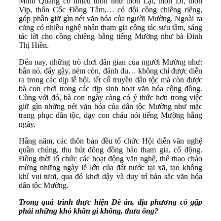
Minh Quang có nhiều thôn như thôn Lặt, thôn Di, thôn
Vip, thôn Cốc Đồng Tâm,… có đội cồng chiêng riêng,
góp phần giữ gìn nét văn hóa của người Mường. Ngoài ra
cũng có nhiều nghệ nhân tham gia công tác sưu tầm, sáng
tác lời cho cồng chiêng bằng tiếng Mường như bà Đinh
Thị Hiền.
Đến nay, những trò chơi dân gian của người Mường như:
bắn nỏ, đẩy gậy, ném còn, đánh đu… không chỉ được diễn
ra trong các dịp lễ hội, tết cổ truyền dân tộc mà còn được
bà con chơi trong các dịp sinh hoạt văn hóa cộng đồng.
Cùng với đó, bà con ngày càng có ý thức hơn trong việc
giữ gìn những nét văn hóa của dân tộc Mường như mặc
trang phục dân tộc, dạy con cháu nói tiếng Mường hằng
ngày.
Hằng năm, các thôn bản đều tổ chức Hội diễn văn nghệ
quần chúng, thu hút đông đồng bào tham gia, cổ động.
Đồng thời tổ chức các hoạt động văn nghệ, thể thao chào
mừng những ngày lễ lớn của đất nước tại xã, tạo không
khí vui tươi, qua đó khơi dậy và duy trì bản sắc văn hóa
dân tộc Mường.
Trong quá trình thực hiện Đề án, địa phương có gặp
phải những khó khăn gì không, thưa ông?