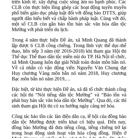
triển kinh tế, xây dựng cuộc sống ấm no hạnh phúc. Các
CLB còn thực hiện lồng ghép các hoạt động tuyên truyền
phổ biến giáo dục pháp luật đối với đồng bào DTTS, giúp
người dân hiểu biết và chấp hành pháp luật. Cùng với đó,
một số CLB còn gắn bảo tồn bản sắc văn hóa dân tộc
Mường với phát triển du lịch.
Trong 4 năm thực hiện Đề án, xã Minh Quang đã thành
lập được 6 CLB cồng chiêng. Trong lĩnh vực thể dục-thể
thao, liên tiếp 3 năm (từ 2016-2018) khi tham gia Hội thi
Thể dục Thể thao dân tộc miền núi do TP. Hà Nội tổ chức,
xã Minh Quang luôn đạt giải Nhất toàn đoàn môn bắn nỏ.
Về cá nhân có vận động viên Nguyễn Văn Chung đạt
Huy chương Vàng môn bắn nỏ năm 2018, Huy chương
Bạc môn bắn nỏ năm 2019,…
Đặc biệt, từ khi thực hiện Đề án, xã đã tổ chức thành công
các hội thi “Nói tiếng dân tộc Mường” và “Bảo tồn và
phát huy bản sắc văn hóa dân tộc Mường”. Qua đó, các thí
sinh tham gia Hội thi có xu hướng ngày càng trẻ hóa.
Công tác bảo tồn các làn điệu dân ca, lễ hội của đồng bào
dân tộc Mường được triển khai có hiệu quả. Đến nay,
đồng bào Mường đã đưa tiếng cồng, tiếng chiêng trở lại
trong hoạt động sinh hoạt văn hóa cộng đồng. Hiện ở