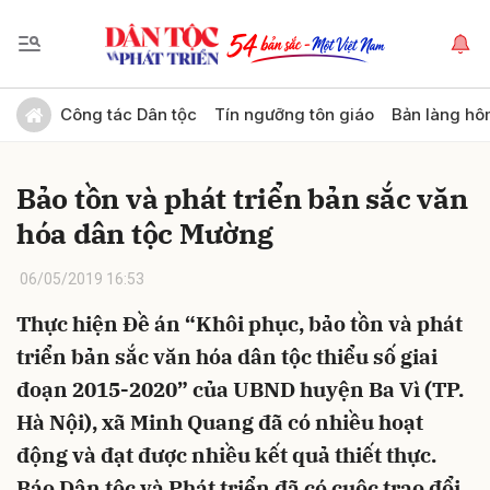
Gửi bình luận
Công tác Dân tộc
Tín ngưỡng tôn giáo
Bản làng hô
Bảo tồn và phát triển bản sắc văn
hóa dân tộc Mường
06/05/2019 16:53
Thực hiện Đề án “Khôi phục, bảo tồn và phát
Hủy
Gửi
triển bản sắc văn hóa dân tộc thiểu số giai
đoạn 2015-2020” của UBND huyện Ba Vì (TP.
Hà Nội), xã Minh Quang đã có nhiều hoạt
động và đạt được nhiều kết quả thiết thực.
Báo Dân tộc và Phát triển đã có cuộc trao đổi