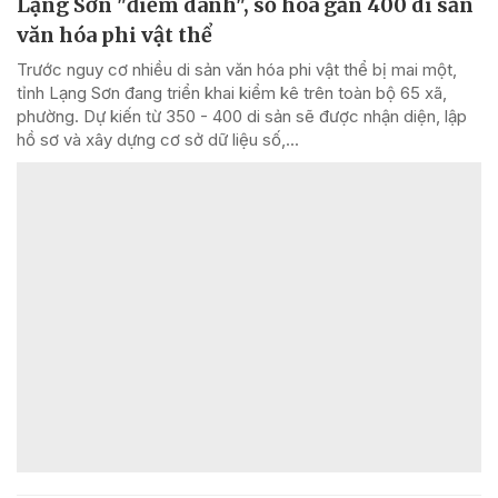
Lạng Sơn "điểm danh", số hóa gần 400 di sản
văn hóa phi vật thể
Trước nguy cơ nhiều di sản văn hóa phi vật thể bị mai một,
tỉnh Lạng Sơn đang triển khai kiểm kê trên toàn bộ 65 xã,
phường. Dự kiến từ 350 - 400 di sản sẽ được nhận diện, lập
hồ sơ và xây dựng cơ sở dữ liệu số,...