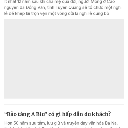
Ít nhất 12 năm sau khi cha mẹ qua đời, người Mông ở Cao
nguyên đá Đồng Văn, tỉnh Tuyên Quang sẽ tổ chức một nghi
lễ để khép lại trọn vẹn một vòng đời là nghi lễ cúng bò
“Bảo tàng A Biu” có gì hấp dẫn du khách?
Hơn 50 năm sưu tầm, lưu giữ và truyền dạy văn hóa Ba Na,