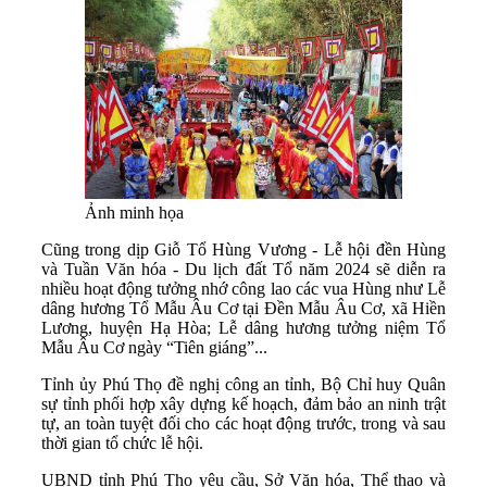
Ảnh minh họa
Cũng trong dịp Giỗ Tổ Hùng Vương - Lễ hội đền Hùng
và Tuần Văn hóa - Du lịch đất Tổ năm 2024 sẽ diễn ra
nhiều hoạt động tưởng nhớ công lao các vua Hùng như Lễ
dâng hương Tổ Mẫu Âu Cơ tại Đền Mẫu Âu Cơ, xã Hiền
Lương, huyện Hạ Hòa; Lễ dâng hương tưởng niệm Tổ
Mẫu Âu Cơ ngày “Tiên giáng”...
Tỉnh ủy Phú Thọ đề nghị công an tỉnh, Bộ Chỉ huy Quân
sự tỉnh phối hợp xây dựng kế hoạch, đảm bảo an ninh trật
tự, an toàn tuyệt đối cho các hoạt động trước, trong và sau
thời gian tổ chức lễ hội.
UBND tỉnh Phú Thọ yêu cầu, Sở Văn hóa, Thể thao và