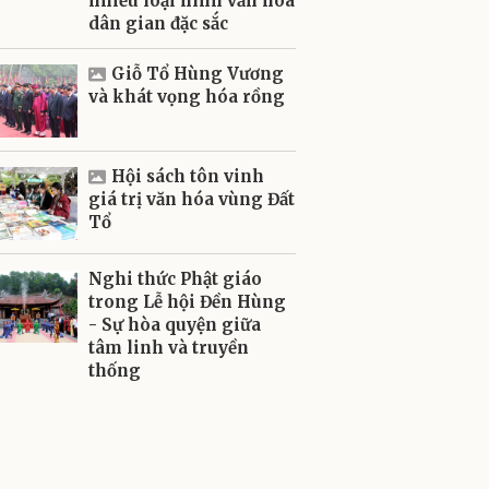
nhiều loại hình văn hóa
dân gian đặc sắc
Giỗ Tổ Hùng Vương
và khát vọng hóa rồng
Hội sách tôn vinh
giá trị văn hóa vùng Đất
Tổ
Nghi thức Phật giáo
trong Lễ hội Đền Hùng
- Sự hòa quyện giữa
tâm linh và truyền
thống