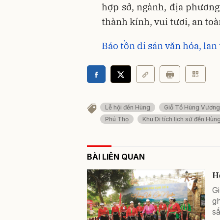
hợp sở, ngành, địa phương
thành kính, vui tươi, an toàn
Bảo tồn di sản văn hóa, lan 
Lễ hội đền Hùng
Giỗ Tổ Hùng Vương
Phú Thọ
Khu Di tích lịch sử đền Hùn
BÀI LIÊN QUAN
H
G
gh
s