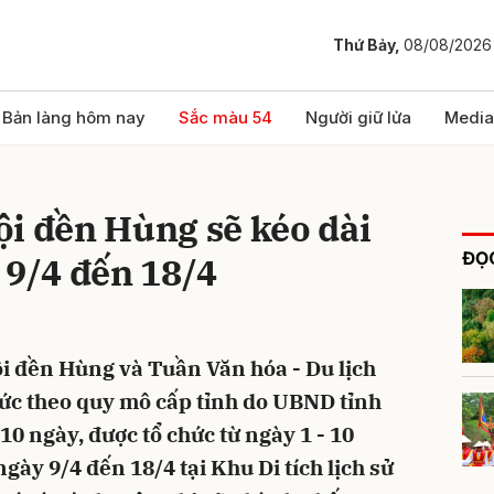
Thứ Bảy,
08/08/2026
bình luận
Bản làng hôm nay
Sắc màu 54
Người giữ lửa
Media
i đền Hùng sẽ kéo dài
ĐỌC
 9/4 đến 18/4
i đền Hùng và Tuần Văn hóa - Du lịch
Hủy
G
ức theo quy mô cấp tỉnh do UBND tỉnh
10 ngày, được tổ chức từ ngày 1 - 10
 ngày 9/4 đến 18/4 tại Khu Di tích lịch sử