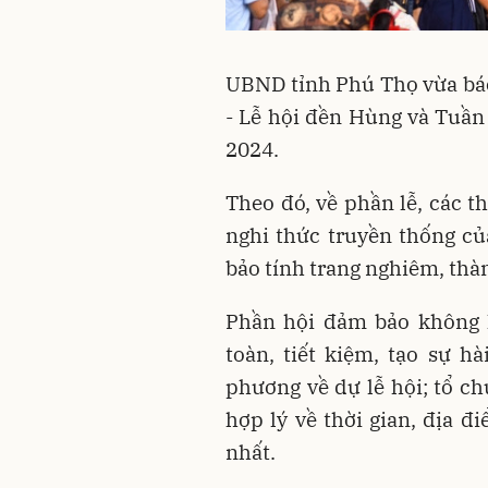
UBND tỉnh Phú Thọ vừa báo
- Lễ hội đền Hùng và Tuần
2024.
Theo đó, về phần lễ, các t
nghi thức truyền thống c
bảo tính trang nghiêm, thà
Phần hội đảm bảo không k
toàn, tiết kiệm, tạo sự 
phương về dự lễ hội; tổ c
hợp lý về thời gian, địa 
nhất.