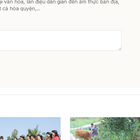
ại văn hóa, làn điệu dân gian đến ẩm thực bản địa,
t cả hòa quyện,...