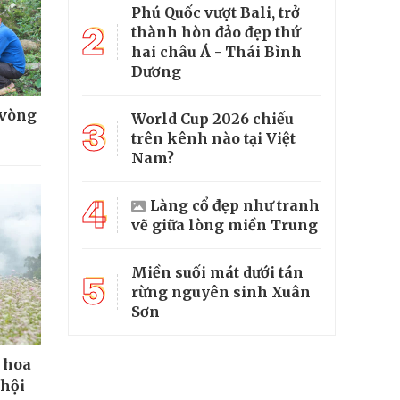
Phú Quốc vượt Bali, trở
2
thành hòn đảo đẹp thứ
hai châu Á - Thái Bình
Dương
 vòng
World Cup 2026 chiếu
3
trên kênh nào tại Việt
Nam?
4
Làng cổ đẹp như tranh
vẽ giữa lòng miền Trung
Miền suối mát dưới tán
5
rừng nguyên sinh Xuân
Sơn
 hoa
 hội