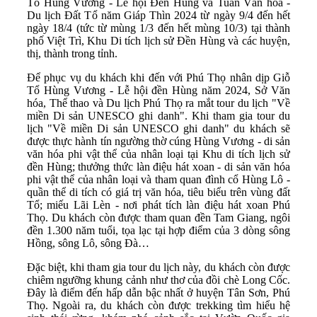
Tổ Hùng Vương - Lễ hội Đền Hùng và Tuần Văn hóa -
Du lịch Đất Tổ năm Giáp Thìn 2024 từ ngày 9/4 đến hết
ngày 18/4 (tức từ mùng 1/3 đến hết mùng 10/3) tại thành
phố Việt Trì, Khu Di tích lịch sử Đền Hùng và các huyện,
thị, thành trong tỉnh.
Để phục vụ du khách khi đến với Phú Thọ nhân dịp Giỗ
Tổ Hùng Vương - Lễ hội đền Hùng năm 2024, Sở Văn
hóa, Thể thao và Du lịch Phú Thọ ra mắt tour du lịch "Về
miền Di sản UNESCO ghi danh". Khi tham gia tour du
lịch "Về miền Di sản UNESCO ghi danh" du khách sẽ
được thực hành tín ngường thờ cúng Hùng Vương - di sản
văn hóa phi vật thể của nhân loại tại Khu di tích lịch sử
đền Hùng; thưởng thức làn điệu hát xoan - di sản văn hóa
phi vật thể của nhân loại và tham quan đình cổ Hùng Lô -
quần thể di tích có giá trị văn hóa, tiêu biểu trên vùng đất
Tổ; miếu Lãi Lèn - nơi phát tích làn điệu hát xoan Phú
Thọ. Du khách còn được tham quan đền Tam Giang, ngôi
đền 1.300 năm tuổi, tọa lạc tại hợp điểm của 3 dòng sông
Hồng, sông Lô, sông Đà…
Đặc biệt, khi tham gia tour du lịch này, du khách còn được
chiêm ngưỡng khung cảnh như thơ của đồi chè Long Cốc.
Đây là điểm đến hấp dẫn bậc nhất ở huyện Tân Sơn, Phú
Thọ. Ngoài ra, du khách còn được trekking tìm hiểu hệ