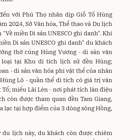
đến với Phú Thọ nhân dịp Giỗ Tổ Hùng
m 2024, Sở Văn hóa, Thể thao và Du lịch
h "Về miền Di sản UNESCO ghi danh". Khi
 miền Di sản UNESCO ghi danh" du khách
ường thờ cúng Hùng Vương - di sản văn
loại tại Khu di tích lịch sử đền Hùng;
oan - di sản văn hóa phi vật thể của nhân
Hùng Lô - quần thể di tích có giá trị văn
 Tổ; miếu Lãi Lèn - nơi phát tích làn điệu
ch còn được tham quan đền Tam Giang,
ọa lạc tại hợp điểm của 3 dòng sông Hồng,
ur du lịch này, du khách còn được chiêm