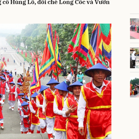
 cổ Hùng Lô, đồi chè Long Cốc và Vườn