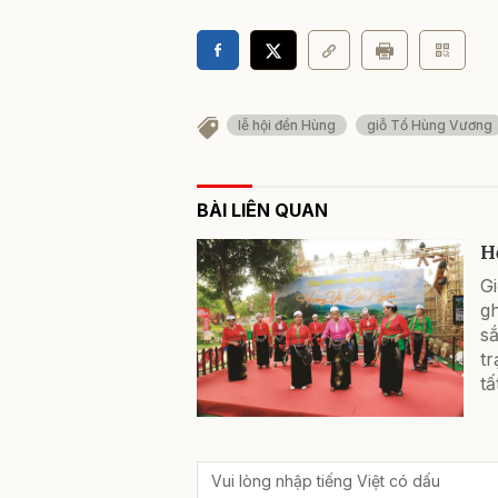
lễ hội đền Hùng
giỗ Tổ Hùng Vương
BÀI LIÊN QUAN
H
G
gh
s
tr
tấ