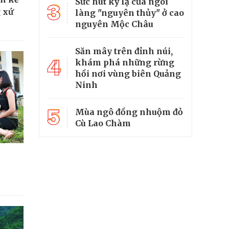
Sức hút kỳ lạ của ngôi
3
 xứ
làng "nguyên thủy" ở cao
nguyên Mộc Châu
Săn mây trên đỉnh núi,
4
khám phá những rừng
hồi nơi vùng biên Quảng
Ninh
5
Mùa ngô đồng nhuộm đỏ
Cù Lao Chàm