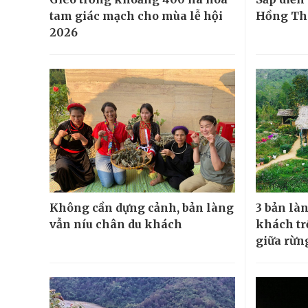
tam giác mạch cho mùa lễ hội
Hồng Th
2026
Không cần dựng cảnh, bản làng
3 bản là
vẫn níu chân du khách
khách trố
giữa rừn