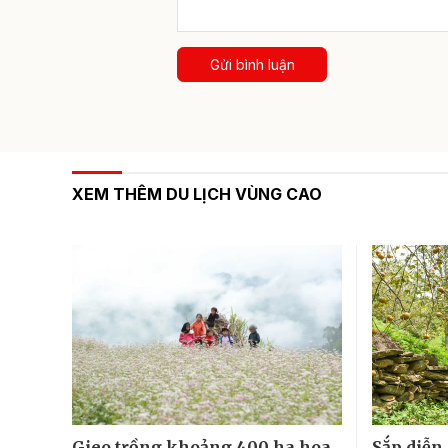
Gửi bình luận
XEM THÊM DU LỊCH VÙNG CAO
Gieo trồng khoảng 400 ha hoa
Sắp diễn 