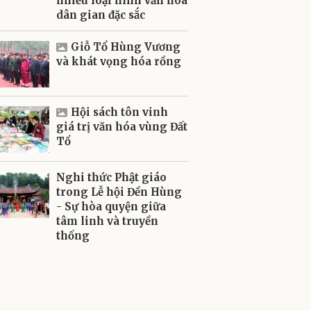
nhiều loại hình văn hóa
dân gian đặc sắc
Giỗ Tổ Hùng Vương
và khát vọng hóa rồng
Hội sách tôn vinh
giá trị văn hóa vùng Đất
Tổ
Nghi thức Phật giáo
trong Lễ hội Đền Hùng
- Sự hòa quyện giữa
tâm linh và truyền
thống