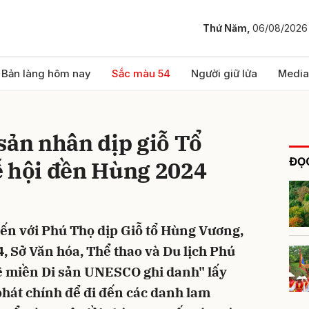
Thứ Năm,
06/08/2026
bình luận
Bản làng hôm nay
Sắc màu 54
Người giữ lửa
Media
sản nhân dịp giỗ Tổ
ĐỌC
ễ hội đền Hùng 2024
ến với Phú Thọ dịp Giỗ tổ Hùng Vương,
Hủy
G
 Sở Văn hóa, Thể thao và Du lịch Phú
Về miền Di sản UNESCO ghi danh" lấy
hát chính để đi đến các danh lam