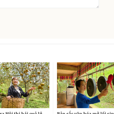
ra Hội thi hái quả lê
Bản sắc văn hóa mở lối si