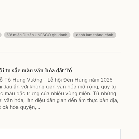
Về miền Di sản UNESCO ghi danh
danh lam thắng cảnh
ội tụ sắc màu văn hóa đất Tổ
iỗ Tổ Hùng Vương - Lễ hội Đền Hùng năm 2026
i dấu ấn với không gian văn hóa mở rộng, quy tụ
ắc màu đặc trưng của nhiều vùng miền. Từ những
ại văn hóa, làn điệu dân gian đến ẩm thực bản địa,
t cả hòa quyện,...