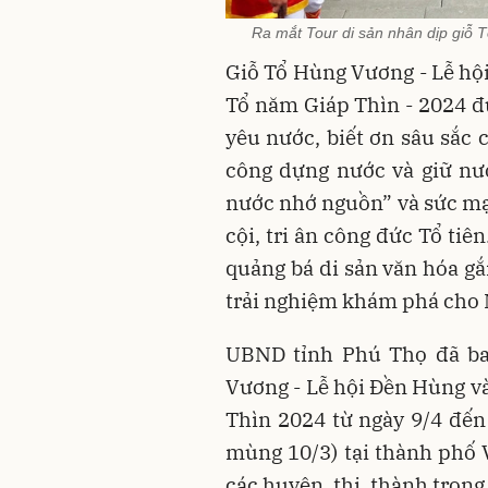
Ra mắt Tour di sản nhân dịp giỗ 
Giỗ Tổ Hùng Vương - Lễ hội
Tổ năm Giáp Thìn - 2024 đ
yêu nước, biết ơn sâu sắc 
công dựng nước và giữ nư
nước nhớ nguồn” và sức mạ
cội, tri ân công đức Tổ ti
quảng bá di sản văn hóa gắ
trải nghiệm khám phá cho 
UBND tỉnh Phú Thọ đã ba
Vương - Lễ hội Đền Hùng và
Thìn 2024 từ ngày 9/4 đến
mùng 10/3) tại thành phố V
các huyện, thị, thành trong 