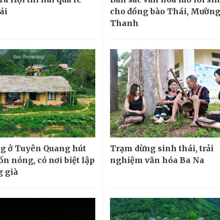
ái
cho đồng bào Thái, Mường
Thanh
ng ở Tuyên Quang hút
Trạm dừng sinh thái, trải
n nóng, có nơi biệt lập
nghiệm văn hóa Ba Na
g già