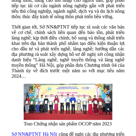
nông thôn, nâng cao thu nhập cho người dân; góp phần
tiếp tục tái cơ cấu ngành nông nghiệp gắn với phát triển
tiểu thủ công nghiệp, ngành nghề, dịch vụ và du lịch nông
thôn; thúc đẩy kinh tế nông thôn phát triển bền vững.
Thời gian tới, Sở NN&PTNT tiếp tục rà soát các văn bản
về cơ chế, chính sách liên quan đến bảo tồn, phát triển
làng nghề; kịp thời điều chỉnh, bổ sung và thống nhất triển
khai trên địa bàn thành phố nhằm tạo điều kiện thuận lợi
cho đầu tư và phát triển nghề, làng nghề; hướng dẫn các
địa phương rà soát xây dựng hồ sơ đề nghị xét công nhận
danh hiệu “Làng nghề, nghề truyền thống và làng nghề
truyền thống” Hà Nội, góp phần đưa Chương trình 04 của
Thành ủy về đích trước một năm so với mục tiêu năm
2024…
Trao Chứng nhận sản phẩm OCOP năm 2023
Sở NN&PTNT Hà Nội
cũng đề nghị các địa phương triển