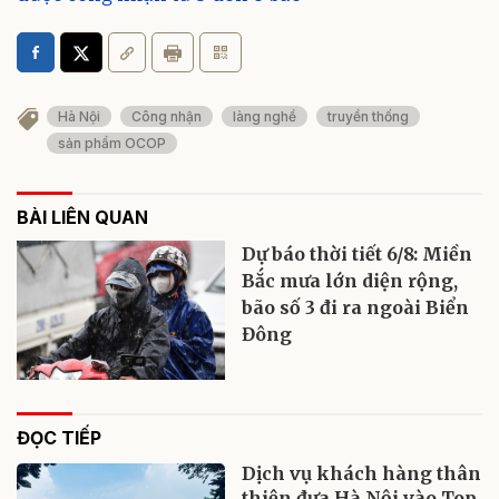
Hà Nội
Công nhận
làng nghề
truyền thống
sản phẩm OCOP
BÀI LIÊN QUAN
Dự báo thời tiết 6/8: Miền
Bắc mưa lớn diện rộng,
bão số 3 đi ra ngoài Biển
Đông
ĐỌC TIẾP
Dịch vụ khách hàng thân
thiện đưa Hà Nội vào Top