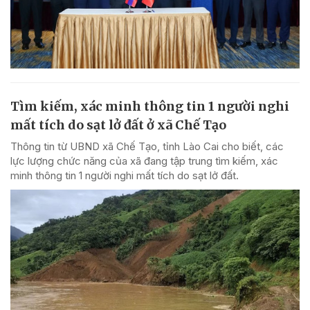
Tìm kiếm, xác minh thông tin 1 người nghi
mất tích do sạt lở đất ở xã Chế Tạo
Thông tin từ UBND xã Chế Tạo, tỉnh Lào Cai cho biết, các
lực lượng chức năng của xã đang tập trung tìm kiếm, xác
minh thông tin 1 người nghi mất tích do sạt lở đất.