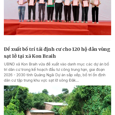
Đề xuất bố trí tái định cư cho 120 hộ dân vùng
sạt lở tại xã Kon Braih
UBND xã Kon Braih vừa đề xuất vào danh mục các dự án bố
trí dân cư trong kế hoạch đầu tư công trung hạn, giai đoạn
2026 - 2030 tỉnh Quảng Ngãi Dự án sắp xếp, bố trí ổn định
dân cư tập trung khu vực sạt lở sông Đăk...