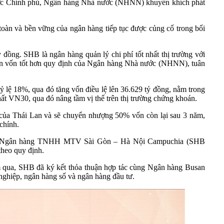
h được Chính phủ, Ngân hàng Nhà nước (NHNN) khuyến khích phát
oàn và bền vững của ngân hàng tiếp tục được củng cố trong bối
đồng. SHB là ngân hàng quản lý chi phí tốt nhất thị trường với
 toàn vốn tốt hơn quy định của Ngân hàng Nhà nước (NHNN), tuân
ỷ lệ 18%, qua đó tăng vốn điều lệ lên 36.629 tỷ đồng, nằm trong
t VN30, qua đó nâng tầm vị thế trên thị trường chứng khoán.
a Thái Lan và sẽ chuyển nhượng 50% vốn còn lại sau 3 năm,
chính.
 và Ngân hàng TNHH MTV Sài Gòn – Hà Nội Campuchia (SHB
theo quy định.
m qua, SHB đã ký kết thỏa thuận hợp tác cùng Ngân hàng Busan
h nghiệp, ngân hàng số và ngân hàng đầu tư.