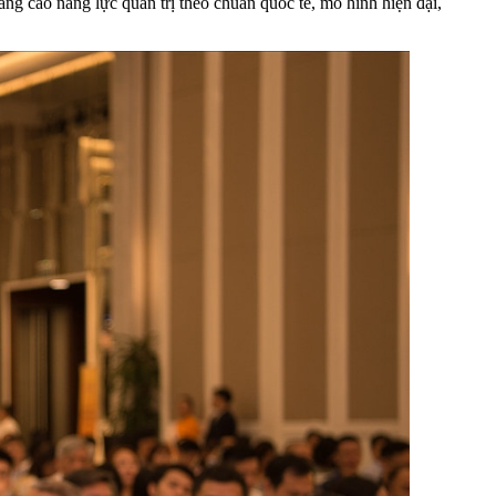
âng cao năng lực quản trị theo chuẩn quốc tế, mô hình hiện đại,