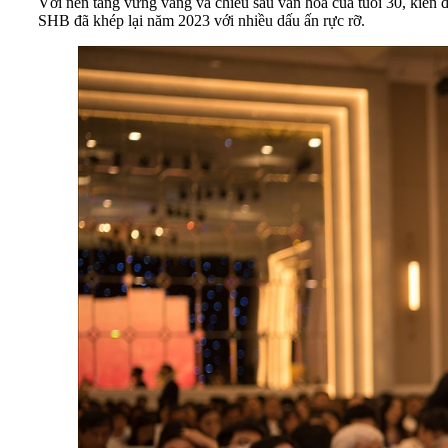
Với nền tảng vững vàng và chiều sâu văn hóa của tuổi 30, kiên đị
SHB đã khép lại năm 2023 với nhiều dấu ấn rực rỡ.