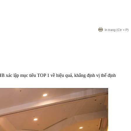
In trang
(Ctr + P)
B xác lập mục tiêu TOP 1 về hiệu quả, khẳng định vị thế định