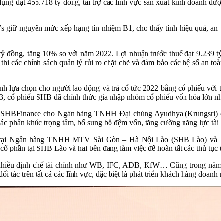
 dụng đạt 455.718 tỷ đồng, tài trợ các lĩnh vực sản xuất kinh doan
 giữ nguyên mức xếp hạng tín nhiệm B1, cho thấy tính hiệu quả, an t
 đồng, tăng 10% so với năm 2022. Lợi nhuận trước thuế đạt 9.239 tỷ 
c thi các chính sách quản lý rủi ro chặt chẽ và đảm bảo các hệ số an
h lựa chọn cho người lao động và trả cổ tức 2022 bằng cổ phiếu với t
, cổ phiếu SHB đã chính thức gia nhập nhóm cổ phiếu vốn hóa lớn nhấ
SHBFinance cho Ngân hàng TNHH Đại chúng Ayudhya (Krungsri) củ
ác phân khúc trọng tâm, bổ sung bộ đệm vốn, tăng cường năng lực tài 
 vốn tại Ngân hàng TNHH MTV Sài Gòn – Hà Nội Lào (SHB Lào)
cổ phần tại SHB Lào và hai bên đang làm việc để hoàn tất các thủ tục 
của nhiều định chế tài chính như WB, IFC, ADB, KfW… Cũng trong nă
 tác trên tất cả các lĩnh vực, đặc biệt là phát triển khách hàng doan