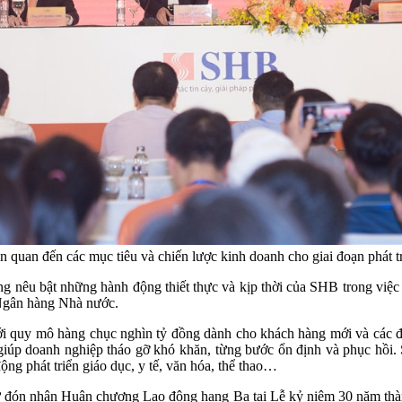
ên quan đến các mục tiêu và chiến lược kinh doanh cho giai đoạn phát t
 nêu bật những hành động thiết thực và kịp thời của SHB trong việc
à Ngân hàng Nhà nước.
với quy mô hàng chục nghìn tỷ đồng dành cho khách hàng mới và các đợ
n giúp doanh nghiệp tháo gỡ khó khăn, từng bước ổn định và phục hồ
ộng phát triển giáo dục, y tế, văn hóa, thể thao…
ự đón nhận Huân chương Lao động hạng Ba tại Lễ kỷ niệm 30 năm thành