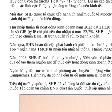
Huy động vốn thị trường 1 đạt 497.417 tỷ đồng; Dư nợ cấp tín
triển, các lĩnh vực là động lực tăng trưởng của nền kinh tế.
Mới đây, SHB được tổ chức xếp hạng tín nhiệm quốc tế Moody’s
cảnh thị trường nhiều biến động.
Thu nhập thuần từ hoạt động kinh doanh năm 2023 đạt 21.328 tỷ
chỉ số CIR (tỷ lệ chi phí trên thu nhập) ở mức 23,7%. SHB thự
thủ theo chuẩn Basel III trong quản lý rủi ro thanh khoản.
Năm qua, SHB hoàn tất việc phát hành cổ phiếu theo chương trìn
Top 4 ngân hàng TMCP tư nhân lớn nhất hệ thống. Tháng 7/2023
Năm 2023, SHB đã hoàn tất chuyển nhượng 50% vốn cổ phần 
qua đó tạo thêm nguồn lực để thúc đẩy hoạt động kinh doanh ở c
Ngân hàng tiếp tục triển khai phương án chuyển nhượng
Campuchia). Hiện nay, đã có nhà đầu tư đề nghị mua lại toàn bộ 
Trên thị trường quốc tế, SHB đã và đang là đối tác tin cậy 
thuộc Tập đoàn tài chính BNK của Hàn Quốc, thiết lập quan hệ đối