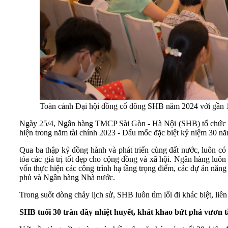
Toàn cảnh Đại hội đồng cổ đông SHB năm 2024 với gần 
Ngày 25/4, Ngân hàng TMCP Sài Gòn - Hà Nội (SHB) tổ chức th
hiện trong năm tài chính 2023 - Dấu mốc đặc biệt kỷ niệm 30 nă
Qua ba thập kỷ đồng hành và phát triển cùng đất nước, luôn có
tỏa các giá trị tốt đẹp cho cộng đồng và xã hội. Ngân hàng luô
vốn thực hiện các công trình hạ tầng trọng điểm, các dự án năng
phủ và Ngân hàng Nhà nước.
Trong suốt dòng chảy lịch sử, SHB luôn tìm lối đi khác biệt, liên
SHB tuổi 30 tràn đầy nhiệt huyết, khát khao bứt phá vươn 