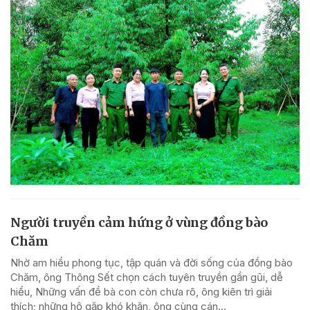
Người truyền cảm hứng ở vùng đồng bào
Chăm
Nhờ am hiểu phong tục, tập quán và đời sống của đồng bào
Chăm, ông Thông Sết chọn cách tuyên truyền gần gũi, dễ
hiểu, Những vấn đề bà con còn chưa rõ, ông kiên trì giải
thích; những hộ gặp khó khăn, ông cùng cán...