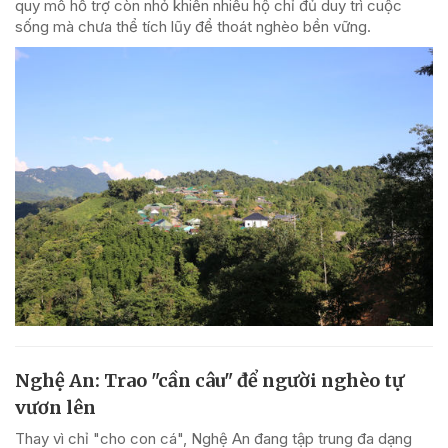
quy mô hỗ trợ còn nhỏ khiến nhiều hộ chỉ đủ duy trì cuộc
sống mà chưa thể tích lũy để thoát nghèo bền vững.
Nghệ An: Trao "cần câu" để người nghèo tự
vươn lên
Thay vì chỉ "cho con cá", Nghệ An đang tập trung đa dạng