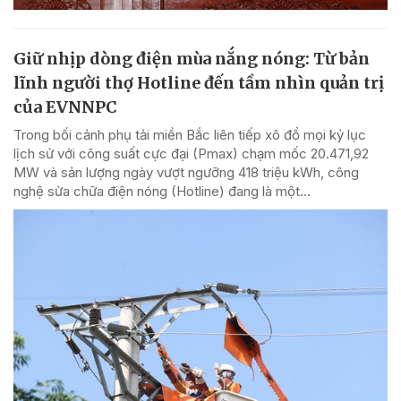
Giữ nhịp dòng điện mùa nắng nóng: Từ bản
lĩnh người thợ Hotline đến tầm nhìn quản trị
của EVNNPC
Trong bối cảnh phụ tải miền Bắc liên tiếp xô đổ mọi kỷ lục
lịch sử với công suất cực đại (Pmax) chạm mốc 20.471,92
MW và sản lượng ngày vượt ngưỡng 418 triệu kWh, công
nghệ sửa chữa điện nóng (Hotline) đang là một...