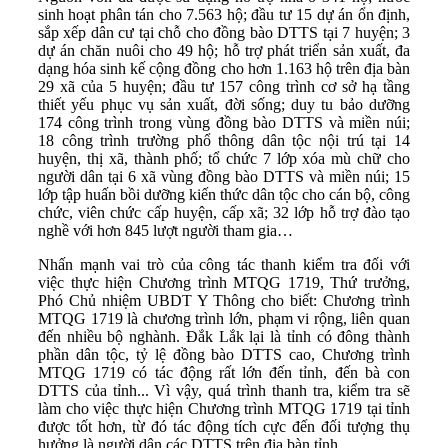
sinh hoạt phân tán cho 7.563 hộ; đầu tư 15 dự án ổn định,
sắp xếp dân cư tại chỗ cho đồng bào DTTS tại 7 huyện; 3
dự án chăn nuôi cho 49 hộ; hỗ trợ phát triển sản xuất, đa
dạng hóa sinh kế cộng đồng cho hơn 1.163 hộ trên địa bàn
29 xã của 5 huyện; đầu tư 157 công trình cơ sở hạ tầng
thiết yếu phục vụ sản xuất, đời sống; duy tu bảo dưỡng
174 công trình trong vùng đồng bào DTTS và miền núi;
18 công trình trường phổ thông dân tộc nội trú tại 14
huyện, thị xã, thành phố; tổ chức 7 lớp xóa mù chữ cho
người dân tại 6 xã vùng đồng bào DTTS và miền núi; 15
lớp tập huấn bồi dưỡng kiến thức dân tộc cho cán bộ, công
chức, viên chức cấp huyện, cấp xã; 32 lớp hỗ trợ đào tạo
nghề với hơn 845 lượt người tham gia
…
Nhấn mạnh vai trò của công tác thanh kiểm tra đối với
việc thực hiện Chương trình MTQG 1719, Thứ trưởng,
Phó Chủ nhiệm UBDT Y Thông cho biết: Chương trình
MTQG 1719 là chương trình lớn, phạm vi rộng, liên quan
đến nhiều bộ nghành. Đắk Lắk lại là tỉnh có đông thành
phần dân tộc, tỷ lệ đồng bào DTTS cao, Chương trình
MTQG 1719 có tác động rất lớn đến tỉnh, đến bà con
DTTS của tỉnh... Vì vậy, quá trình thanh tra, kiểm tra sẽ
làm cho việc thực hiện Chương trình MTQG 1719 tại tỉnh
được tốt hơn, từ đó tác động tích cực đến đối tượng thụ
hưởng là người dân các DTTS trên địa bàn tỉnh.