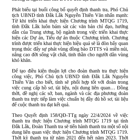
Phát biểu tại buổi công bố quyết định thanh tra, Phó Chủ
tịch UBND tỉnh Đắk Lắk Nguyễn Thiên Văn nhấn mạnh:
Từ khi triển khai thực hiện Chương trình MTQG 1719,
tỉnh Đắk Lắk luôn bám sát các văn bản chỉ đạo, hướng
dẫn của Trung ương, bộ ngành trong việc triển khai thực
hiện các Dự án, Tiểu dự án thuộc Chương trình. Chương
trình được triển khai thực hiện hiệu quả sẽ là đòn bẩy quan
trọng thúc đẩy sự phát vùng đồng bào DTTS và miền núi,
nâng cao đời sống vật chất, tinh thần cho người dân vùng
khó khăn.
Để tạo điều kiện thuận lợi cho đoàn thanh tra thực hiện
công việc, Phó Chủ tịch UBND tỉnh Đắk Lắk Nguyễn
Thiên Văn cho biết, tỉnh sẽ phối hợp tốt với đoàn trong
việc cung cấp hồ sơ, tài liệu, nội dung liên quan… Đồng
thời, đề nghị các sở, ban, ngành và các địa phương đoàn
thanh tra trực tiếp làm việc chuẩn bị đầy đủ hồ sơ, tài liệu
để cuộc thanh tra đạt kết quả.
Theo Quyết định 158/QĐ-TTg ngày 22/4/2024 về việc
thanh tra thực hiện Chương trình MTQG 1719 tại tỉnh
Đắk Lắk, Đoàn Thanh tra sẽ tiến hành thanh tra một số nội
dung liên quan việc thực hiện Chương trình MTQG 1719.
Thời kỳ thanh tra từ năm 2021 đến hết năm 2023. Thời