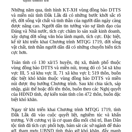
Những năm qua, tình hình KT-XH vùng đồng bào DTTS
và miền núi tỉnh Đắk Lắk đã có những bước khởi sắc rõ
rệt, đời sống vật chất và tinh thần của người dân ngày càng
được nâng cao. Người dân tin tưởng vào sự lãnh đạo của
Đảng và Nhà nước, tích cực chăm lo sản xuất kinh doanh,
xây dựng đời sống văn hóa lành mạnh, tích cực. Đặc biệt,
kể từ khi triển khai Chương trình MTQG 1719, đời sống
vật chất, tinh thần người dân đã có những chuyển biến tích
cực hơn.
Toàn tỉnh có 130 xã/15 huyện, thị xã, thành phố thuộc
vùng đồng bào DTTS và miền núi, trong đó có 54 xã khu
vực III, 5 xã khu vực II, 71 xã khu vực I; 519 thôn, buôn
đặc biệt khó khăn thuộc vùng đồng bào DTTS và miền
núi được thụ hưởng Chương trình. Sau khi chia tách, sáp
nhập, giải thể hoặc đổi tên thôn, buôn theo các Nghị quyết
của HĐND tỉnh, dự kiến toàn tỉnh còn 472 thôn, buôn đặc
biệt khó khăn.
Ngay từ khi triển khai Chương trình MTQG 1719, tỉnh
Đắk Lắk đã vào cuộc quyết liệt, nghiêm túc và khẩn
trương. Với cương vị là cơ quan đầu mối chủ trì, Ban Dân
tộc tỉnh đã tích cực phối hợp, bám sát các sở ngành để tháo
gỡ, tham mưu UBND tỉnh tháo gỡ khó khăn, đẩy manh