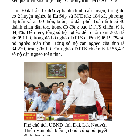
kết quả triển khai thực hiện Chương trình MTQG 1719.
Tỉnh Đắk Lắk 15 đơn vị hành chính cấp huyện, trong đó
có 2 huyện nghèo là Ea Súp và M’Đrắk; 184 xã, phường,
thị trấn và 2.199 thôn, buôn, tổ dân phố. Toàn tỉnh có 49
thành phần dân tộc, trong đó đồng bào DTTS chiếm tỷ lệ
34,4%. Đến nay, tổng số hộ nghèo đến cuối năm 2023 là
46.091 hộ, trong đó hộ nghèo DTTS chiếm tỷ lệ 19,7% số
hộ nghèo toàn tỉnh. Tổng số hộ cận nghèo của tỉnh là
34.230, trong đó hộ cận nghèo DTTS chiếm tỷ lệ 55,4%
số hộ cận nghèo toàn tỉnh.
Phó chủ tịch UBND tỉnh Đắk Lắk Nguyễn
Thiên Văn phát biểu tại buổi công bố quyết
định thanh tra