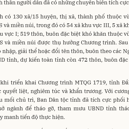
nh thần người dân đã có những chuyển biến tích cực
nh có 130 xã/15 huyện, thị xã, thành phố thuộc v
 và miền núi, trong đó có 54 xã khu vực III, 5 xã kh
u vực I; 519 thôn, buôn đặc biệt khó khăn thuộc 
S và miền núi được thụ hưởng Chương trình. Sau 
p nhập, giải thể hoặc đổi tên thôn, buôn theo các N
 tỉnh, dự kiến toàn tỉnh còn 472 thôn, buôn đặc
 khi triển khai Chương trình MTQG 1719, tỉnh Đắ
 quyết liệt, nghiêm túc và khẩn trương. Với cương
 mối chủ trì, Ban Dân tộc tỉnh đã tích cực phối
 sở ngành để tháo gỡ, tham mưu UBND tỉnh thá
y manh tiến độ thực hiện.