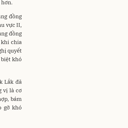
 hơn.
ùng đồng
u vực II,
vùng đồng
khi chia
ghị quyết
 biệt khó
k Lắk đã
 vị là cơ
 hợp, bám
o gỡ khó