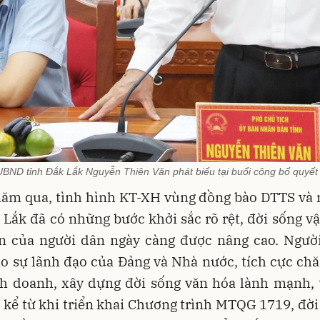
UBND tỉnh Đắk Lắk Nguyễn Thiên Văn phát biểu tại buổi công bố quyết 
ăm qua, tình hình KT-XH vùng đồng bào DTTS và 
 Lắk đã có những bước khởi sắc rõ rệt, đời sống vậ
ần của người dân ngày càng được nâng cao. Người
o sự lãnh đạo của Đảng và Nhà nước, tích cực ch
nh doanh, xây dựng đời sống văn hóa lành mạnh, t
, kể từ khi triển khai Chương trình MTQG 1719, đời