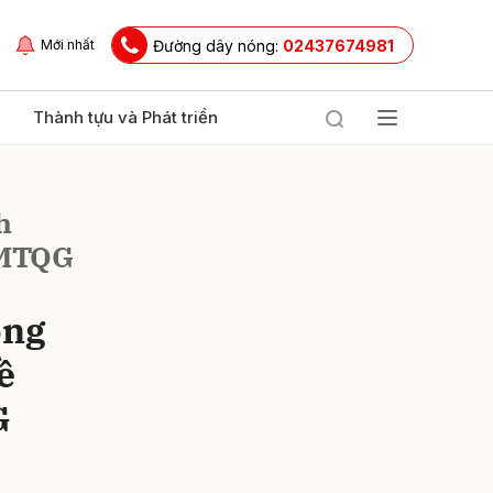
Đường dây nóng:
02437674981
Mới nhất
Thành tựu và Phát triển
h
h MTQG
ông
ề
ửi
G