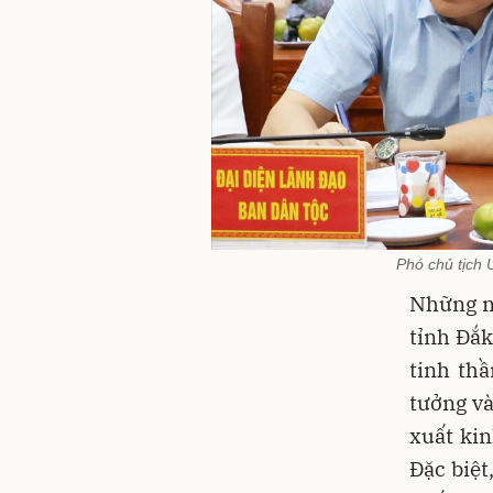
Phó chủ tịch 
Những n
tỉnh Đắk
tinh th
tưởng và
xuất ki
Đặc biệt