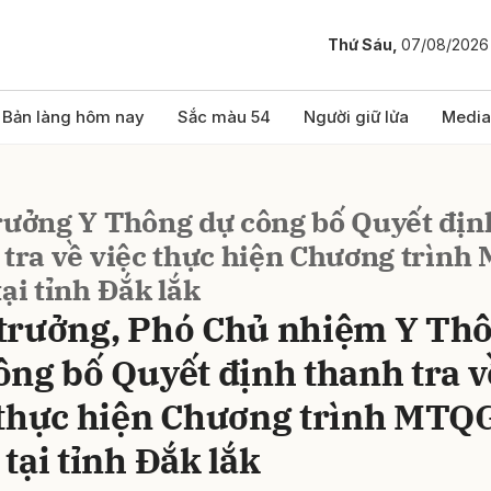
Thứ Sáu,
07/08/2026
bình luận
Bản làng hôm nay
Sắc màu 54
Người giữ lửa
Media
rưởng Y Thông dự công bố Quyết địn
 tra về việc thực hiện Chương trìn
ại tỉnh Đắk lắk
trưởng, Phó Chủ nhiệm Y Th
ông bố Quyết định thanh tra v
Hủy
G
 thực hiện Chương trình MTQ
tại tỉnh Đắk lắk