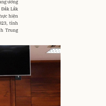
rung ương
 Đắk Lắk
thực hiện
23, tỉnh
ch Trung