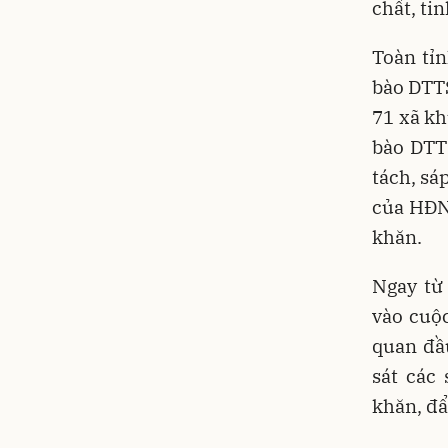
chất, ti
Toàn tỉ
bào DTTS
71 xã kh
bào DTT
tách, sá
của HĐND
khăn.
Ngay từ
vào cuộc
quan đầu
sát các
khăn, đẩ