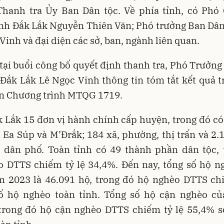
Thanh tra Ủy Ban Dân tộc. Về phía tỉnh, có Phó 
nh Đắk Lắk Nguyễn Thiên Văn; Phó trưởng Ban Dân 
Vinh và đại diện các sở, ban, ngành liên quan.
tại buổi công bố quyết định thanh tra, Phó Trưởn
 Đắk Lắk Lê Ngọc Vinh thông tin tóm tắt kết quả t
ện Chương trình MTQG 1719.
 Lắk 15 đơn vị hành chính cấp huyện, trong đó c
 Ea Súp và M’Đrắk; 184 xã, phường, thị trấn và 2.
ổ dân phố. Toàn tỉnh có 49 thành phần dân tộc, 
o DTTS chiếm tỷ lệ 34,4%. Đến nay, tổng số hộ n
m 2023 là 46.091 hộ, trong đó hộ nghèo DTTS chi
ố hộ nghèo toàn tỉnh. Tổng số hộ cận nghèo của
 trong đó hộ cận nghèo DTTS chiếm tỷ lệ 55,4% s