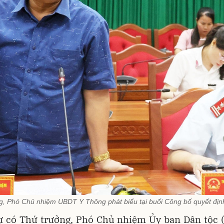
g, Phó Chủ nhiệm UBDT Y Thông phát biểu tại buổi Công bố quyết định
 có Thứ trưởng, Phó Chủ nhiệm Ủy ban Dân tộc 