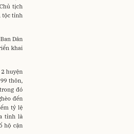
Chủ tịch
tộc tỉnh
g Ban Dân
riển khai
ó 2 huyện
199 thôn,
trong đó
ghèo đến
ếm tỷ lệ
 tỉnh là
ố hộ cận