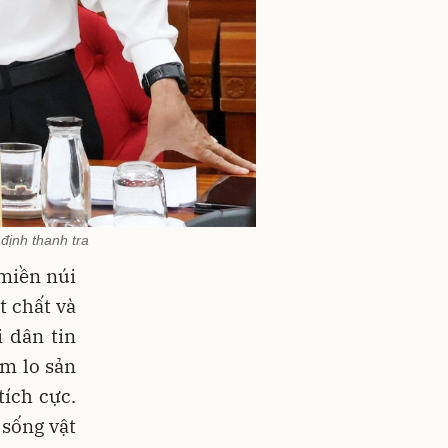
định thanh tra
miền núi
t chất và
 dân tin
ăm lo sản
ích cực.
 sống vật