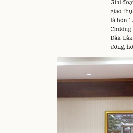
Giai đoạ
giao th
là hơn 1
Chương 
Đắk Lắk
ương; hơ