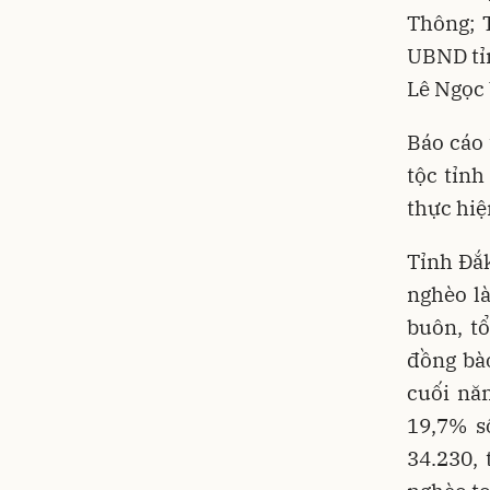
Thông; 
UBND tỉ
Lê Ngọc 
Báo cáo 
tộc tỉnh
thực hi
Tỉnh Đắk
nghèo là
buôn, t
đồng bà
cuối nă
19,7% s
34.230,