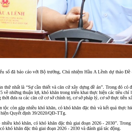
u số đã báo cáo với Bộ trưởng, Chủ nhiệm Hầu A Lềnh dự thảo Đề c
thứ nhất là “Sự cần thiết và căn cứ xây dựng đề án”. Trong đó có 
về những thuận lợi, khó khăn trong triển khai thực hiện các tiêu chí 
thời đưa ra các căn cứ cơ sở chính trị, cơ sở pháp lý, cơ sở thực tiễn 
dân tộc còn gặp nhiều khó khăn, có khó khăn đặc thù và kết quả thực
hực hiện Quyết định 39/2020/QĐ-TTg.
 nhiều khó khăn, có khó khăn đặc thù giai đoạn 2026 - 2030”. Trong 
 có khó khăn đặc thù giai đoạn 2026 - 2030 và đánh giá tác động.