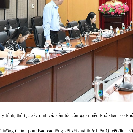
y trình, thủ tục xác định các dân tộc còn gặp nhiều khó khăn, có khó
 tướng Chính phủ; Báo cáo tổng kết kết quả thực hiện Quyết định 3