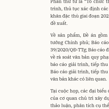
Phần thứ tư là “Tổ chức 
trình, thủ tục xác định cá
khăn đặc thù giai đoạn 202
đề xuất.
Về sản phẩm, Đề án gồm 
tướng Chính phủ; Báo cáo
39/2020/QĐ-TTg; Báo cáo đá
về rà soát văn bản quy phạ
báo cáo giải trình, tiếp th
Báo cáo giải trình, tiếp t
văn bản khác có liên quan.
Tại cuộc họp, các đại biểu
của cơ quan chủ trì xây dự
thảo luận, phân tích cụ thể