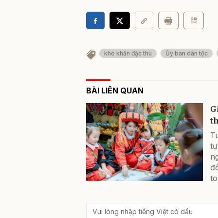
khó khăn đặc thù
Ủy ban dân tộc
BÀI LIÊN QUAN
G
t
Tu
tự
ng
đ
to