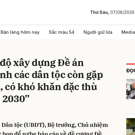
Thứ Sáu,
07/08/2026
bình luận
Bản làng hôm nay
Sắc màu 54
Người giữ lửa
Media
 độ xây dựng Đề án
ĐỌC
ịnh các dân tộc còn gặp
, có khó khăn đặc thù
- 2030”
Hủy
G
an Dân tộc (UBDT), Bộ trưởng, Chủ nhiệm
c họp để nghe báo cáo về đề cương Đề