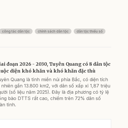
công tác dân tộc
chính sách dân tộc
dân tộc thiểu số
iai đoạn 2026 - 2030, Tuyên Quang có 8 dân tộc
huộc diện khó khăn và khó khăn đặc thù
yên Quang là tỉnh miền núi phía Bắc, có diện tích
 nhiên gần 13.800 km2, với dân số xấp xỉ 1,87 triệu
ười (số liệu năm 2025). Đây là địa phương có tỷ lệ
ồng bào DTTS rất cao, chiếm trên 72% dân số
àn tỉnh.