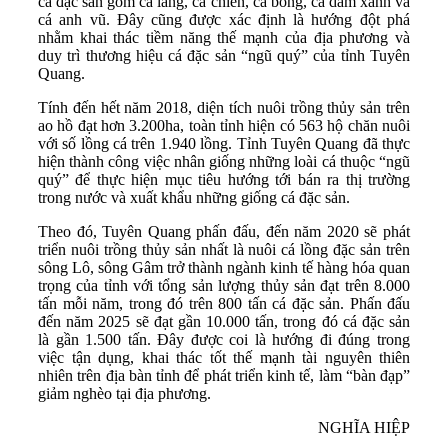
cá đặc sản gồm cá lăng, cá chiên, cá bỗng, cá dầm xanh và
cá anh vũ. Đây cũng được xác định là hướng đột phá
nhằm khai thác tiềm năng thế mạnh của địa phương và
duy trì thương hiệu cá đặc sản “ngũ quý” của tỉnh Tuyên
Quang.
Tính đến hết năm 2018, diện tích nuôi trồng thủy sản trên
ao hồ đạt hơn 3.200ha, toàn tỉnh hiện có 563 hộ chăn nuôi
với số lồng cá trên 1.940 lồng. Tỉnh Tuyên Quang đã thực
hiện thành công việc nhân giống những loài cá thuộc “ngũ
quý” để thực hiện mục tiêu hướng tới bán ra thị trường
trong nước và xuất khẩu những giống cá đặc sản.
Theo đó, Tuyên Quang phấn đấu, đến năm 2020 sẽ phát
triển nuôi trồng thủy sản nhất là nuôi cá lồng đặc sản trên
sông Lô, sông Gâm trở thành ngành kinh tế hàng hóa quan
trọng của tỉnh với tổng sản lượng thủy sản đạt trên 8.000
tấn mỗi năm, trong đó trên 800 tấn cá đặc sản. Phấn đấu
đến năm 2025 sẽ đạt gần 10.000 tấn, trong đó cá đặc sản
là gần 1.500 tấn. Đây được coi là hướng đi đúng trong
việc tận dụng, khai thác tốt thế mạnh tài nguyên thiên
nhiên trên địa bàn tỉnh để phát triển kinh tế, làm “bàn đạp”
giảm nghèo tại địa phương.
NGHĨA HIỆP