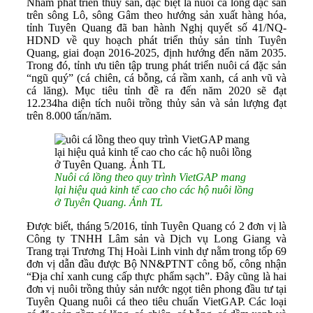
Nhằm phát triển thủy sản, đặc biệt là nuôi cá lồng đặc sản
trên sông Lô, sông Gâm theo hướng sản xuất hàng hóa,
tỉnh Tuyên Quang đã ban hành Nghị quyết số 41/NQ-
HDND về quy hoạch phát triển thủy sản tỉnh Tuyên
Quang, giai đoạn 2016-2025, định hướng đến năm 2035.
Trong đó, tỉnh ưu tiên tập trung phát triển nuôi cá đặc sản
“ngũ quý” (cá chiên, cá bỗng, cá rầm xanh, cá anh vũ và
cá lăng). Mục tiêu tỉnh đề ra đến năm 2020 sẽ đạt
12.234ha diện tích nuôi trồng thủy sản và sản lượng đạt
trên 8.000 tấn/năm.
Nuôi cá lồng theo quy trình VietGAP mang
lại hiệu quả kinh tế cao cho các hộ nuôi lồng
ở Tuyên Quang. Ảnh TL
Được biết, tháng 5/2016, tỉnh Tuyên Quang có 2 đơn vị là
Công ty TNHH Lâm sản và Dịch vụ Long Giang và
Trang trại Trương Thị Hoài Linh vinh dự nằm trong tốp 69
đơn vị dẫn đầu được Bộ NN&PTNT công bố, công nhận
“Địa chỉ xanh cung cấp thực phẩm sạch”. Đây cũng là hai
đơn vị nuôi trồng thủy sản nước ngọt tiên phong đầu tư tại
Tuyên Quang nuôi cá theo tiêu chuẩn VietGAP. Các loại