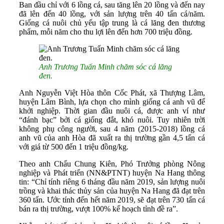
Ban đầu chỉ với 6 lồng cá, sau tăng lên 20 lồng và đến nay
đã lên đến 40 lồng, với sản lượng trên 40 tấn cá/năm.
Giống cá nuôi chủ yếu tập trung là cá lăng đen thương
phẩm, mỗi năm cho thu lợi lên đến hơn 700 triệu đồng.
Anh Trương Tuấn Minh chăm sóc cá lăng
đen.
Anh Nguyễn Việt Hòa thôn Cốc Phát, xã Thượng Lâm,
huyện Lâm Bình, lựa chọn cho mình giống cá anh vũ để
khởi nghiệp. Thời gian đầu nuôi cá, được anh ví như
“đánh bạc” bởi cá giống đắt, khó nuôi. Tuy nhiên trời
không phụ công người, sau 4 năm (2015-2018) lồng cá
anh vũ của anh Hòa đã xuất ra thị trường gần 4,5 tấn cá
với giá từ 500 đến 1 triệu đồng/kg.
Theo anh Chẩu Chung Kiên, Phó Trưởng phòng Nông
nghiệp và Phát triển (NN&PTNT) huyện Na Hang thông
tin: “Chỉ tính riêng 6 tháng đầu năm 2019, sản lượng nuôi
trồng và khai thác thủy sản của huyện Na Hang đã đạt trên
360 tấn. Ước tính đến hết năm 2019, sẽ đạt trên 730 tấn cá
bán ra thị trường, vượt 100% kế hoạch tỉnh đề ra”.