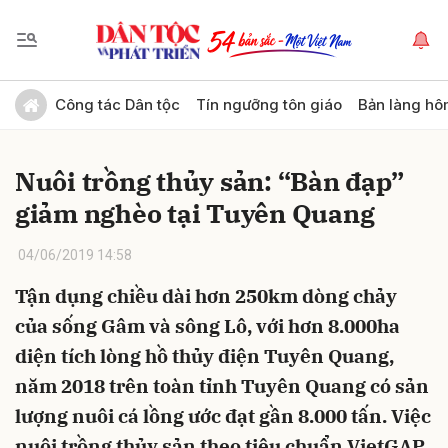
Gửi bình luận
Công tác Dân tộc
Tín ngưỡng tôn giáo
Bản làng hô
Nuôi trồng thủy sản: “Bàn đạp”
giảm nghèo tại Tuyên Quang
04/06/2019 14:58
Tận dụng chiều dài hơn 250km dòng chảy
Hủy
Gửi
của sống Gâm và sông Lô, với hơn 8.000ha
diện tích lòng hồ thủy điện Tuyên Quang,
năm 2018 trên toàn tỉnh Tuyên Quang có sản
lượng nuôi cá lồng ước đạt gần 8.000 tấn. Việc
nuôi trồng thủy sản theo tiêu chuẩn VietGAP