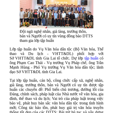
Đội ngũ nghệ nhân, già làng, trưởng thôn,
bản và Người có uy tín vùng đồng bào DTTS
tham gia lớp tập huấn
Lớp tập huấn do Vụ Văn hóa dân tộc (Bộ Văn hóa, Thể
thao và Du lịch - VHTT&DL) phối hợp với
Sở VHTT&DL tỉnh Gia Lai tổ chức. Dự lớp
tập huấn
có
ông Phạm Cao Thái - Vụ trưởng Vụ Pháp chế, ông Trần
Mạnh Hùng - Phó Vụ trưởng Vụ Văn hóa dân tộc; lãnh
đạo Sở
VHTT&DL
tỉnh Gia Lai.
Tại lớp tập huấn, cán bộ, công chức cấp xã, nghệ nhân,
già làng, trưởng thôn, bản và Người có uy tín được tập
huấn các chuyên đề: Phổ biến chủ trương, đường lối của
Đảng, chính sách, pháp luật của Nhà nước về văn hóa, gia
đình, thể thao và du lịch; Vai trò của pháp luật trong việc
bảo vệ, phát huy bản sắc văn hóa dân tộc trong tình hình
mới; Công tác bảo tồn, phát huy giá trị văn hóa truyền
thống tốt đẹp của các DTTS; Bài trừ hủ tục và xây dựng