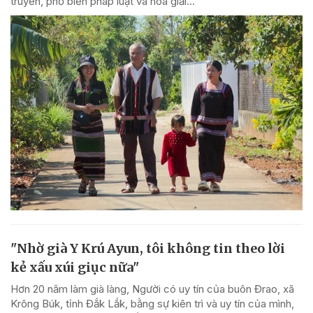
truyền, phổ biến pháp luật và hòa giải...
"Nhờ già Y Krú Ayun, tôi không tin theo lời
kẻ xấu xúi giục nữa"
Hơn 20 năm làm già làng, Người có uy tín của buôn Đrao, xã
Krông Búk, tỉnh Đắk Lắk, bằng sự kiên trì và uy tín của mình,