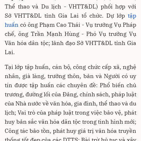
Thể thao và Du lịch - VHTT&DL) phối hợp với
Sở VHTT&DL tỉnh Gia Lai tổ chức. Dự lớp
tập
huấn
có ông Phạm Cao Thái - Vụ trưởng Vụ Pháp
chế, ông Trần Mạnh Hùng - Phó Vụ trưởng Vụ
Văn hóa dân tộc; lãnh đạo Sở
VHTT&DL
tỉnh Gia
Lai.
Tại lớp tập huấn, cán bộ, công chức cấp xã, nghệ
nhân, già làng, trưởng thôn, bản và Người có uy
tín được tập huấn các chuyên đề: Phổ biến chủ
trương, đường lối của Đảng, chính sách, pháp luật
của Nhà nước về văn hóa, gia đình, thể thao và du
lịch; Vai trò của pháp luật trong việc bảo vệ, phát
huy bản sắc văn hóa dân tộc trong tình hình mới;
Công tác bảo tồn, phát huy giá trị văn hóa truyền
thống tốt đẹp của các DTTS; Bài trừ hủ tục và xây