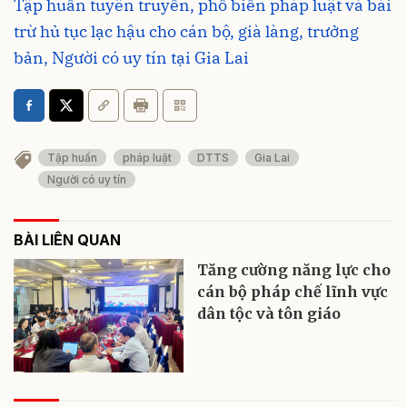
Tập huấn tuyên truyền, phổ biến pháp luật và bài
trừ hủ tục lạc hậu cho cán bộ, già làng, trưởng
bản, Người có uy tín tại Gia Lai
Tập huấn
pháp luật
DTTS
Gia Lai
Người có uy tín
BÀI LIÊN QUAN
Tăng cường năng lực cho
cán bộ pháp chế lĩnh vực
dân tộc và tôn giáo