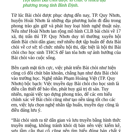
phương trong tỉnh Bình Định.
Từ lúc Bài chòi được phục dựng đến nay, TP. Quy Nhơn,
huyện Hoài Nhơn là những địa phương luôn đi đầu trong
phong trào gìn giữ và phát huy loại hình nghệ thuật này.
Nếu như Hoài Nhơn lan rộng mô hình CLB bài chòi về 17
xã, thị trấn thì TP. Quy Nhơn duy trì thường xuyên hội
đánh Bài chòi dân gian; mở nhiều đợt tập huấn để đưa Bài
chòi về cơ sở; tổ chức nhiều hội thi, đặc biệt là hội thi Bài
chòi cho học sinh THCS để lan tỏa hơn sự ảnh hưởng của
Bài chòi vào cuộc sống.
Bên cạnh mặt tích cực, việc phát triển Bài chòi như hiện
cũng có đôi chút băn khoăn, chẳng hạn như đưa Bài chòi
vào trường học. Nghệ nhân Phạm Hoàng Việt (TP. Quy
Nhơn) bộc bạch: Việc truyền dạy Bài chòi cho học sinh là
điều cần thiết để bảo tồn, phát huy giá trị di sản. Tuy
nhiên, ngoài việc tạo dựng phong trào, để các em hiểu
chính xác về Bài chòi cũng như tạo nền tảng tốt cho các
em, việc lựa chọn nghệ nhân tập huấn, truyền dạy cũng là
điều đáng lưu ý.
“Bài chòi sinh ra từ dân gian và lưu truyền bằng hình thức
truyền miệng, không tránh khỏi dị bản nên việc kiểm kê,
sưu tầm câu thai cổ cũng nên tìm hiểu đúng bản chất ý