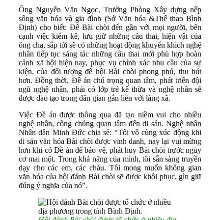
Ông Nguyễn Văn Ngọc, Trưởng Phòng Xây dựng nếp
sống văn hóa và gia đình (Sở Văn hóa &Thể thao Bình
Định) cho biết: Để Bài chòi đến gần với mọi người, bên
cạnh việc kiểm kê, lưu giữ những câu thai, hiện vật của
ông cha, sắp tới sẽ có những hoạt động khuyến khích nghệ
nhân tiếp tục sáng tác những câu thai mới phù hợp hoàn
cảnh xã hội hiện nay, phục vụ chính xác nhu cầu của sự
kiện, của đối tượng để hội Bài chòi phong phú, thu hút
hơn. Đồng thời, Đề án chú trọng quan tâm, phát triển đội
ngũ nghệ nhân, phải có lớp trẻ kế thừa và nghệ nhân sẽ
được đào tạo trong dân gian gắn liền với làng xã.
Việc Đề án được thông qua đã tạo niềm vui cho nhiều
nghệ nhân, công chúng quan tâm đến di sản. Nghệ nhân
Nhân dân Minh Đức chia sẻ: “Tôi vô cùng xúc động khi
di sản văn hóa Bài chòi được vinh danh, nay lại vui mừng
hơn khi có Đề án để bảo vệ, phát huy Bài chòi trước nguy
cơ mai một. Trong khả năng của mình, tôi sẵn sàng truyền
dạy cho các em, các cháu. Tôi mong muốn không gian
văn hóa của hội đánh Bài chòi sẽ được khôi phục, gìn giữ
đúng ý nghĩa của nó”.
Hội đánh Bài chòi được tổ chức ở nhiều địa