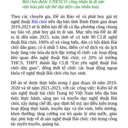
Bài chòi được UNESCO công nhận là di sản
văn hóa phi vật thể đại diện của nhân loại.
Theo các chuyên gia, Đề án Bảo vệ và phát huy giá trị
nghệ thuật
Bài chòi
trên địa bàn tỉnh Bình Định giai đoạn
2019-2023 sẽ là điểm tựa để tất cả địa phương cùng chung
tay bảo vệ, phát huy giá trị di sản. Mục tiêu mà Đề án đề
ra là đến năm 2023, toàn tỉnh sẽ có hơn 90 CLB nghệ
thuật Bài chòi; 100% số xã vùng biển, đảo có hội đánh Bài
chòi dân gian; có ít nhất 5 khu, điểm cơ sở dịch vụ du lịch
hoặc làng văn hóa-du lịch đặc trưng tổ chức các hoạt động
liên quan đến nghệ thuật Bài chòi; có 20% số trường
THCS, THPT thành lập CLB “Em yêu nghệ thuật Bài
chòi dân gian”, đồng thời tổ chức các hoạt động ngoại
khóa về nghệ thuật Bài chòi cho học sinh.
Đề án sẽ được thực hiện trong 2 giai đoạn: từ năm 2019-
2020 và từ năm 2021-2023, với các công việc: Kiểm kê di
sản nghệ thuật bài chòi Trung bộ Việt Nam trên địa bàn
tỉnh; thực hành, sáng tạo và truyền dạy nghệ thuật Bài
chòi; xây dựng chế độ, quy định hỗ trợ, tạo điều kiện trong
hoạt động thực hành, truyền dạy và tôn vinh, biểu dương,
khen thưởng; tăng cường vai trò quản lý nhà nước, giáo
dục phù hợp về di sản nghệ thuật Bài chòi; chú trọng công
tác tuyên truyền, quảng bá.