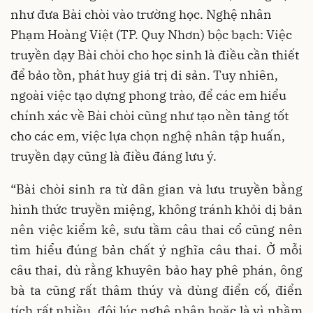
như đưa Bài chòi vào trường học. Nghệ nhân
Phạm Hoàng Việt (TP. Quy Nhơn) bộc bạch: Việc
truyền dạy Bài chòi cho học sinh là điều cần thiết
để bảo tồn, phát huy giá trị di sản. Tuy nhiên,
ngoài việc tạo dựng phong trào, để các em hiểu
chính xác về Bài chòi cũng như tạo nền tảng tốt
cho các em, việc lựa chọn nghệ nhân tập huấn,
truyền dạy cũng là điều đáng lưu ý.
“Bài chòi sinh ra từ dân gian và lưu truyền bằng
hình thức truyền miệng, không tránh khỏi dị bản
nên việc kiểm kê, sưu tầm câu thai cổ cũng nên
tìm hiểu đúng bản chất ý nghĩa câu thai. Ở mỗi
câu thai, dù rằng khuyên bảo hay phê phán, ông
bà ta cũng rất thâm thúy và dùng điển cố, điển
tích rất nhiều, đôi lúc nghệ nhân hoặc là vì nhầm