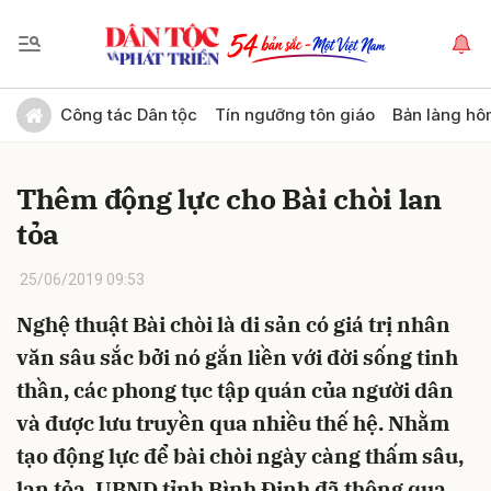
Gửi bình luận
Công tác Dân tộc
Tín ngưỡng tôn giáo
Bản làng hô
Thêm động lực cho Bài chòi lan
tỏa
25/06/2019 09:53
Nghệ thuật Bài chòi là di sản có giá trị nhân
Hủy
Gửi
văn sâu sắc bởi nó gắn liền với đời sống tinh
thần, các phong tục tập quán của người dân
và được lưu truyền qua nhiều thế hệ. Nhằm
tạo động lực để bài chòi ngày càng thấm sâu,
lan tỏa, UBND tỉnh Bình Định đã thông qua