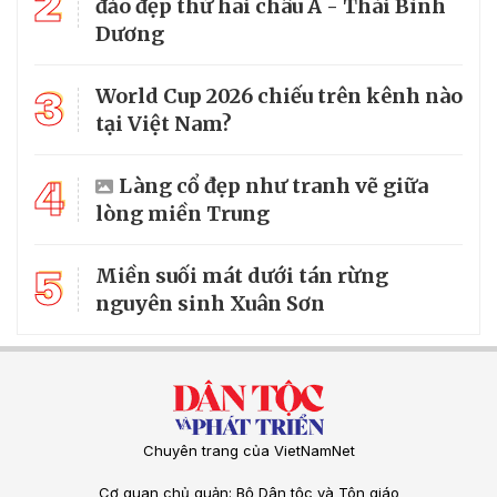
2
đảo đẹp thứ hai châu Á - Thái Bình
Dương
3
World Cup 2026 chiếu trên kênh nào
tại Việt Nam?
4
Làng cổ đẹp như tranh vẽ giữa
lòng miền Trung
5
Miền suối mát dưới tán rừng
nguyên sinh Xuân Sơn
Chuyên trang của VietNamNet
Cơ quan chủ quản: Bộ Dân tộc và Tôn giáo