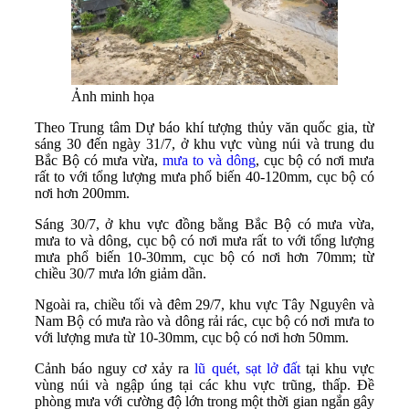
Ảnh minh họa
Theo Trung tâm Dự báo khí tượng thủy văn quốc gia, từ
sáng 30 đến ngày 31/7, ở khu vực vùng núi và trung du
Bắc Bộ có mưa vừa,
mưa to và dông
, cục bộ có nơi mưa
rất to với tổng lượng mưa phổ biến 40-120mm, cục bộ có
nơi hơn 200mm.
Sáng 30/7, ở khu vực đồng bằng Bắc Bộ có mưa vừa,
mưa to và dông, cục bộ có nơi mưa rất to với tổng lượng
mưa phổ biến 10-30mm, cục bộ có nơi hơn 70mm; từ
chiều 30/7 mưa lớn giảm dần.
Ngoài ra, chiều tối và đêm 29/7, khu vực Tây Nguyên và
Nam Bộ có mưa rào và dông rải rác, cục bộ có nơi mưa to
với lượng mưa từ 10-30mm, cục bộ có nơi hơn 50mm.
Cảnh báo nguy cơ xảy ra
lũ quét, sạt lở đất
tại khu vực
vùng núi và ngập úng tại các khu vực trũng, thấp. Đề
phòng mưa với cường độ lớn trong một thời gian ngắn gây