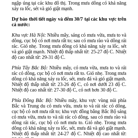
ngập úng tại các khu đô thị. Trong mưa dông có khả năng
xảy ra lốc, sét và gió giật mạnh.
Dự báo thời tiết ngày và đêm 30/7 tại các khu vực trên
cả nước:
Khu vực Hà Nội:
Nhiều mây, sáng có mưa vừa, mưa to và
dông, cục bộ có nơi mưa rất to; sau có mưa rào và dông rải
rác. Gió nhẹ. Trong mưa dông có khả năng xảy ra lốc, sét
và gió giật mạnh. Nhiệt độ thấp nhất từ: 25-27 độ C. Nhiệt
độ cao nhất từ: 29-31 độ C.
Phía Tây Bắc Bộ:
Nhiều mây, có mưa vừa, mưa to và rải
rác có dông, cục bộ có nơi mưa rất to. Gió nhẹ. Trong mưa
dông có khả năng xảy ra lốc, sét, mưa đá và gió giật mạnh.
Nhiệt độ thấp nhất từ: 23-26 độ C, có nơi dưới 23 độ C.
Nhiệt độ cao nhất từ: 27-30 độ C, có nơi hơn 30 độ C.
Phía Đông Bắc Bộ:
Nhiều mây, khu vực vùng núi phía
Bắc và Trung du có mưa vừa, mưa to và rải rác có dông,
cục bộ có nơi mưa rất to; khu vực đồng bằng Bắc Bộ sáng
có mưa vừa, mưa to và rải rác có dông, sau có mưa rào và
dông rải rác, cục bộ có nơi mưa to. Gió nhẹ. Trong mưa
dông có khả năng xảy ra lốc, sét, mưa đá và gió giật mạnh.
Nhiệt độ thấp nhất từ: 24-27 độ C. Nhiệt độ cao nhất từ: