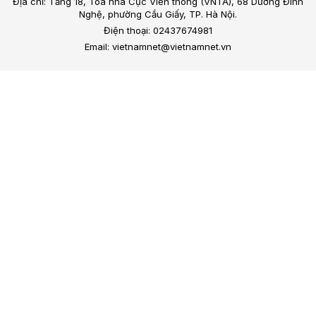
Địa chỉ: Tầng 18, Toà nhà Cục Viễn thông (VNTA), 68 Dương Đình
Nghệ, phường Cầu Giấy, TP. Hà Nội.
Điện thoại: 02437674981
Email: vietnamnet@vietnamnet.vn