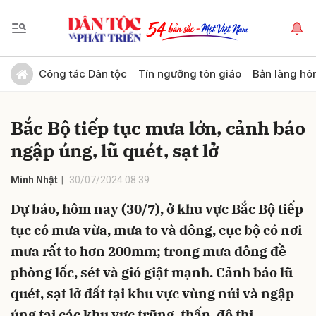
Gửi bình luận
Công tác Dân tộc
Tín ngưỡng tôn giáo
Bản làng hô
Bắc Bộ tiếp tục mưa lớn, cảnh báo
ngập úng, lũ quét, sạt lở
Minh Nhật
30/07/2024 08:39
Dự báo, hôm nay (30/7), ở khu vực Bắc Bộ tiếp
Hủy
Gửi
tục có mưa vừa, mưa to và dông, cục bộ có nơi
mưa rất to hơn 200mm; trong mưa dông đề
phòng lốc, sét và gió giật mạnh. Cảnh báo lũ
quét, sạt lở đất tại khu vực vùng núi và ngập
úng tại các khu vực trũng, thấp, đô thị.