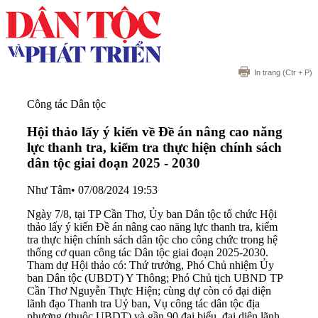
In trang
(Ctr + P)
Công tác Dân tộc
Hội thảo lấy ý kiến về Đề án nâng cao năng
lực thanh tra, kiểm tra thực hiện chính sách
dân tộc giai đoạn 2025 - 2030
Như Tâm
•
07/08/2024 19:53
Ngày 7/8, tại TP Cần Thơ, Ủy ban Dân tộc tổ chức Hội
thảo lấy ý kiến Đề án nâng cao năng lực thanh tra, kiểm
tra thực hiện chính sách dân tộc cho công chức trong hệ
thống cơ quan công tác Dân tộc giai đoạn 2025-2030.
Tham dự Hội thảo có: Thứ trưởng, Phó Chủ nhiệm Ủy
ban Dân tộc (UBDT) Y Thông; Phó Chủ tịch UBND TP
Cần Thơ Nguyễn Thực Hiện; cùng dự còn có đại diện
lãnh đạo Thanh tra Uỷ ban, Vụ công tác dân tộc địa
phương (thuộc UBDT) và gần 90 đại biểu, đại diện lãnh