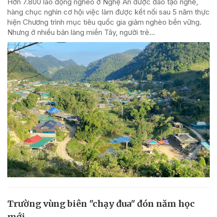
Hơn 7.800 lao động nghèo ở Nghệ An được đào tạo nghề,
hàng chục nghìn cơ hội việc làm được kết nối sau 5 năm thực
hiện Chương trình mục tiêu quốc gia giảm nghèo bền vững.
Nhưng ở nhiều bản làng miền Tây, người trẻ...
Trường vùng biên "chạy đua" đón năm học
mới