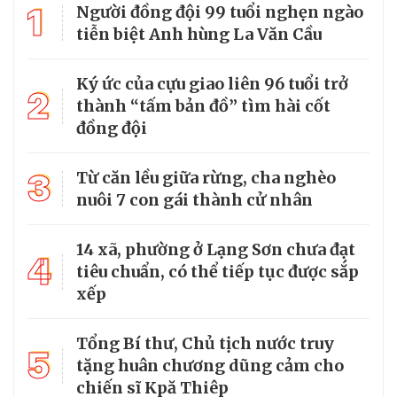
1
Người đồng đội 99 tuổi nghẹn ngào
tiễn biệt Anh hùng La Văn Cầu
Ký ức của cựu giao liên 96 tuổi trở
2
thành “tấm bản đồ” tìm hài cốt
đồng đội
3
Từ căn lều giữa rừng, cha nghèo
nuôi 7 con gái thành cử nhân
14 xã, phường ở Lạng Sơn chưa đạt
4
tiêu chuẩn, có thể tiếp tục được sắp
xếp
Tổng Bí thư, Chủ tịch nước truy
5
tặng huân chương dũng cảm cho
chiến sĩ Kpă Thiêp