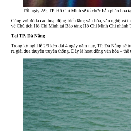
Tối ngày 2/9, TP. Hồ Chí Minh sẽ tổ chức bắn pháo hoa tạ
Cùng với đó là các hoạt động triển lãm; văn hóa, văn nghệ và th
về Chủ tịch Hồ Chí Minh tại Bảo tàng Hồ Chí Minh Chi nhánh 
Tại TP. Đà Nẵng
Trong kỳ nghỉ lễ 2/9 kéo dài 4 ngày năm nay, TP. Đà Nẵng sẽ trở
ra giải đua thuyền truyền thống. Đây là hoạt động văn hóa – thể 