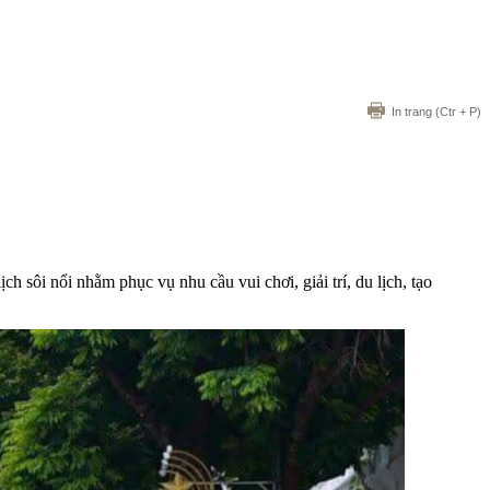
In trang
(Ctr + P)
h sôi nổi nhằm phục vụ nhu cầu vui chơi, giải trí, du lịch, tạo