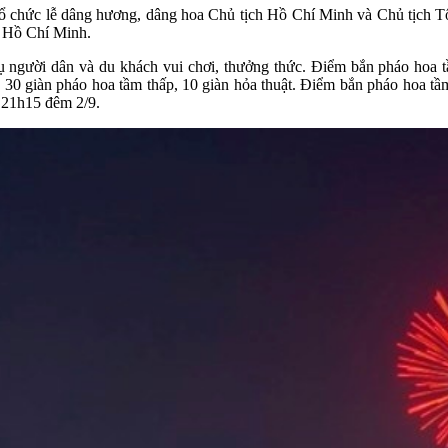
tổ chức lễ dâng hương, dâng hoa Chủ tịch Hồ Chí Minh và Chủ tịch
 Hồ Chí Minh.
vụ người dân và du khách vui chơi, thưởng thức. Điểm bắn pháo hoa
30 giàn pháo hoa tầm thấp, 10 giàn hỏa thuật. Điểm bắn pháo hoa tầ
- 21h15 đêm 2/9.