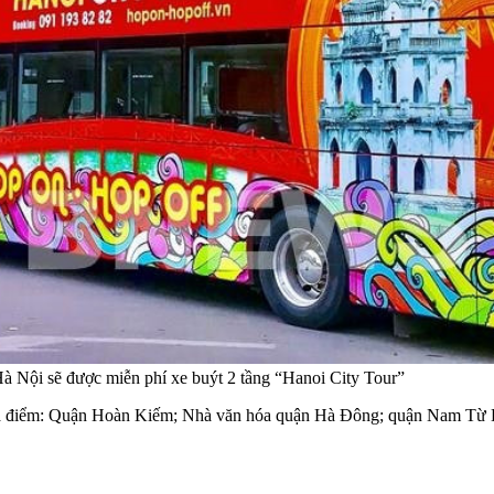
Hà Nội sẽ được miễn phí xe buýt 2 tầng “Hanoi City Tour”
ác địa điểm: Quận Hoàn Kiếm; Nhà văn hóa quận Hà Đông; quận Nam 