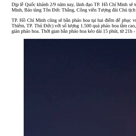
Dịp lễ Quốc khánh 2/9 năm nay, lãnh đạo TP. Hồ Chí Minh sẽ 
Minh, Bảo tàng Tôn Đức Thắng, Công viên Tượng đài Chủ tịch
TP. Hồ Chí Minh cũng sẽ bắn pháo hoa tại hai điểm để phục 
Thiêm, TP. Thủ Đức) với số lượng 1.500 quả pháo hoa tầm cao, 
giàn pháo hoa. Thời gian bắn pháo hoa kéo dài 15 phút, từ 21h 