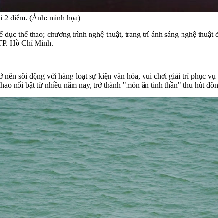
i 2 điểm. (Ảnh: minh họa)
ể dục thể thao; chương trình nghệ thuật, trang trí ánh sáng nghệ thu
TP. Hồ Chí Minh.
 nên sôi động với hàng loạt sự kiện văn hóa, vui chơi giải trí phục 
thao nổi bật từ nhiều năm nay, trở thành "món ăn tinh thần" thu hút đô