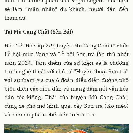
kèm trình diễn pháo hoa Regal Legend hứa hẹn
sẽ làm “mãn nhãn” du khách, người dân đến
tham dự.
Tại Mù Cang Chải (Yên Bái)
Đón Tết Độc lập 2/9, huyện Mù Cang Chải tổ chức
Lễ hội mùa Vàng và Lễ hội Sơn tra lần thứ nhất
năm 2024. Tâm điểm của sự kiện sẽ là chương
trình nghệ thuật với chủ đề "Huyền thoại Sơn tra”
với sự tham gia của 6 đoàn diễu diễn đường phố
biểu diễn các điệu dân vũ mang đậm nét văn hóa
dân tộc Mông, Thái của huyện Mù Cang Chải,
cùng xe chở mô hình quả, cây Sơn tra (táo mèo)
và các sản phẩm chế biến từ Sơn tra.