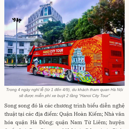
Trong 4 ngày nghỉ lễ (từ 1 đến 4/9), du khách tham quan Hà Nội
sẽ được miễn phí xe buýt 2 tầng “Hanoi City Tour”
Song song đó là các chương trình biểu diễn nghệ
thuật tại các địa điểm: Quận Hoàn Kiếm; Nhà văn
hóa quận Hà Đông; quận Nam Từ Liêm; huyện