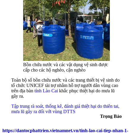
Bồn chứa nước và các vật dụng vệ sinh được
cấp cho các hộ nghèo, cận nghèo
Toàn bộ số bồn chứa nước và các trang thiết bị vệ sinh do
tổ chức UNICEF tài trợ nhằm hỗ trợ người dân vùng cao
trên địa bàn
tỉnh Lào Cai
khắc phục thiệt hại do mưa lũ
gây ra.
Tập trung rà soát, thống kê, đánh giá thiệt hại do thiên tai,
mưa lũ gây ra đối với vùng DTTS
Trọng Bảo
https://dantocphattrien.vietnamnet.vn/tinh-lao-cai-tiep-nhan-1-