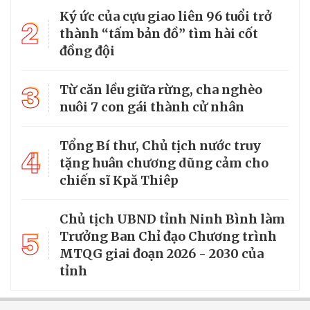
Ký ức của cựu giao liên 96 tuổi trở
2
thành “tấm bản đồ” tìm hài cốt
đồng đội
3
Từ căn lều giữa rừng, cha nghèo
nuôi 7 con gái thành cử nhân
Tổng Bí thư, Chủ tịch nước truy
4
tặng huân chương dũng cảm cho
chiến sĩ Kpă Thiêp
Chủ tịch UBND tỉnh Ninh Bình làm
5
Trưởng Ban Chỉ đạo Chương trình
MTQG giai đoạn 2026 - 2030 của
tỉnh