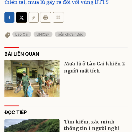
thiên tai, mưa lũ gây ra đối với vùng DTTS
Lào Cai
UNICEF
bồn chứa nước
BÀI LIÊN QUAN
Mưa lũ ở Lào Cai khiến 2
người mất tích
ĐỌC TIẾP
Tìm kiếm, xác minh
thông tin 1 người nghi