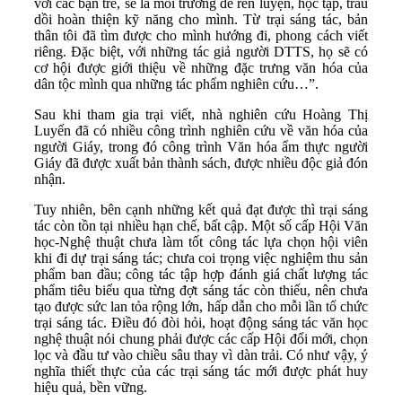
với các bạn trẻ, sẽ là môi trường để rèn luyện, học tập, trau
dồi hoàn thiện kỹ năng cho mình. Từ trại sáng tác, bản
thân tôi đã tìm được cho mình hướng đi, phong cách viết
riêng. Đặc biệt, với những tác giả người DTTS, họ sẽ có
cơ hội được giới thiệu về những đặc trưng văn hóa của
dân tộc mình qua những tác phẩm nghiên cứu…”.
Sau khi tham gia trại viết, nhà nghiên cứu Hoàng Thị
Luyến đã có nhiều công trình nghiên cứu về văn hóa của
người Giáy, trong đó công trình Văn hóa ẩm thực người
Giáy đã được xuất bản thành sách, được nhiều độc giả đón
nhận.
Tuy nhiên, bên cạnh những kết quả đạt được thì trại sáng
tác còn tồn tại nhiều hạn chế, bất cập. Một số cấp Hội Văn
học-Nghệ thuật chưa làm tốt công tác lựa chọn hội viên
khi đi dự trại sáng tác; chưa coi trọng việc nghiệm thu sản
phẩm ban đầu; công tác tập hợp đánh giá chất lượng tác
phẩm tiêu biểu qua từng đợt sáng tác còn thiếu, nên chưa
tạo được sức lan tỏa rộng lớn, hấp dẫn cho mỗi lần tổ chức
trại sáng tác. Điều đó đòi hỏi, hoạt động sáng tác văn học
nghệ thuật nói chung phải được các cấp Hội đổi mới, chọn
lọc và đầu tư vào chiều sâu thay vì dàn trải. Có như vậy, ý
nghĩa thiết thực của các trại sáng tác mới được phát huy
hiệu quả, bền vững.