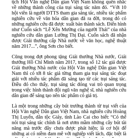
tịch Hội Văn nghệ Dân gian Việt Nam không quên nhắc
về những thành công của trại sáng tác năm đó. “Với 10
hội viên là người DTTS tham gia sáng tác, nhiều tác phẩm
nghiên cứu về văn hóa dân gian đã ra đời, trong đó có
những nghiên cứu đã được xuất bản thành sách. Điển hình
như Cuốn sách “Lễ Xên Mường của người Thái” của nhà
nghiên cứu dân gian Lường Thị Đại. Cuốn sách đã nhận
được Giải thưởng cấp Nhà nước về văn học, nghệ thuật
năm 2017...”, ông Sơn cho biết.
Cũng trong đợt phong tặng Giải thưởng Nhà nước, Giải
thưởng Hồ Chí Minh năm 2017, trong số 12 tác giả được
Giải thưởng Nhà nước của Hội Văn nghệ Dân gian Việt
Nam thì có tới 8 tác giả từng tham gia trại sáng tác đoạt
giải với nhiều tác phẩm đã sáng tạo từ các trại sáng tác.
Điều đó cho thấy, trại sáng tác đóng vai trò quan trọng
trong việc hình thành đội ngũ văn nghệ sĩ, nhà nghiên cứu
dân gian để sáng tạo nên tác phẩm có giá trị.
Là một trong những cây bút trưởng thành từ trại viết của
Hội Văn nghệ Dân gian Việt Nam, nhà nghiên cứu Hoàng
Thị Luyến, dân tộc Giáy, tỉnh Lào Cai cho biết: “Có thể
nói trại sáng tác chính là nơi ươm mầm những cây bút tài
năng mà trước đây chưa được phát hiện; là cơ hội để
những ai có niềm đam mê với nghiệp viết lách, đặc biệt là