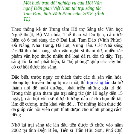
Một buổi trao đổi nghiệp vụ của Hội Văn
nghệ Dân gian Việt Nam tại trại sáng tác
Tam Đảo, tỉnh Vĩnh Phúc năm 2018. (Ảnh
TL)
Theo thống kê từ Trung tâm Hỗ trợ Sáng tác Văn học
Nghệ thuật, Bộ Văn hóa, Thể thao và Du lịch, cả nước
hiện có 6 trại sáng tác ở Đại Lải, Tam Đảo (Vĩnh Phúc),
Đà Nẵng, Nha Trang, Đà Lạt, Vũng Tàu. Các Nhà sáng
tác đã thu hút hàng trăm văn nghệ sĩ tham dự, nhiều tác
phẩm văn học thuộc nhiều thể loại đã ra đời từ đây. Trại
sáng tác là nơi phát hiện, là “bệ phóng” giúp các cây bút
có cơ hội được tỏa sáng.
Đặc biệt, trước nguy cơ thách thức các di sản văn hóa,
phong tục truyền thống bị mai một, thì
trại sáng tác
đã trở
thành nơi để nuôi dưỡng, phát triển những giá trị đó.
Trong thời gian tham gia trại sáng tác (từ 10 ngày đến 15
ngày), các hội viên sẽ được hướng dẫn cách chọn đề tài,
làm đề cương, triển khai vấn đề… Từ những kiến thức đó,
đã giúp các hội viên định hình được cho mình phong cách
riêng.
Nhớ lại trại sáng tác lần đầu tiên được tổ chức vào năm
2002 tại tỉnh Điện Biên, Tiến sĩ Trần Hữu Sơn, Phó Chủ