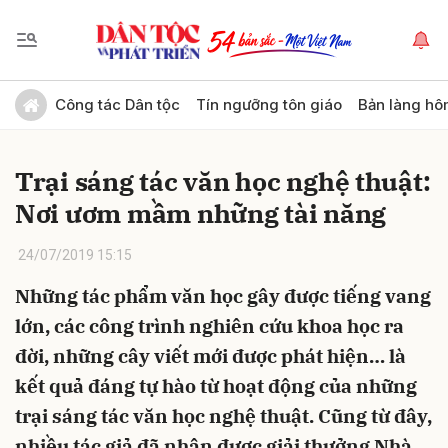
Gửi bình luận
Công tác Dân tộc
Tín ngưỡng tôn giáo
Bản làng hô
Trại sáng tác văn học nghệ thuật:
Nơi ươm mầm những tài năng
24/07/2019 15:15
Những tác phẩm văn học gây được tiếng vang
Hủy
Gửi
lớn, các công trình nghiên cứu khoa học ra
đời, những cây viết mới được phát hiện… là
kết quả đáng tự hào từ hoạt động của những
trại sáng tác văn học nghệ thuật. Cũng từ đây,
nhiều tác giả đã nhận được giải thưởng Nhà