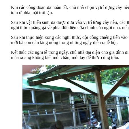
Khi các công đoạn đã hoàn tất, chủ nhà chọn vị trí dựng cây nêu
trâu ở phía mặt trời lặn.
Sau khi vật hiến sinh đã được đưa vào vị trí từng cây nêu, các t
nghi thức quăng gà về phía đối diện cửa chính của ngôi nhà, nếu 
Sau khi thực hiện xong các nghi thức, đội cồng chiêng tiến vào 
mời bà con dân làng uống trong những ngày diễn ra lễ hội.
Kết thúc các nghi lễ trong ngày, chủ nhà đại diện cho gia đình 
múa xoang không biết mỏi chân, mỏi tay để thức cùng trâu.