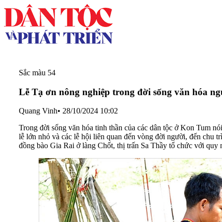
Sắc màu 54
Lễ Tạ ơn nông nghiệp trong đời sống văn hóa ng
Quang Vinh
•
28/10/2024 10:02
Trong đời sống văn hóa tinh thần của các dân tộc ở Kon Tum nói
lễ lớn nhỏ và các lễ hội liên quan đến vòng đời người, đến chu
đồng bào Gia Rai ở làng Chốt, thị trấn Sa Thầy tổ chức với quy 