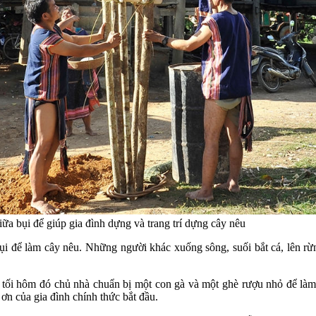
iữa bụi để giúp gia đình dựng và trang trí dựng cây nêu
bụi để làm cây nêu. Những người khác xuống sông, suối bắt cá, lên r
t, tối hôm đó chủ nhà chuẩn bị một con gà và một ghè rượu nhỏ để l
ơn của gia đình chính thức bắt đầu.