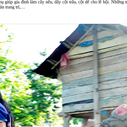
 giúp gia đình làm cây nêu, dây cột trâu, cột dê cho lễ hội. Những 
ăn trang trí,…