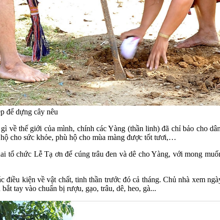
ẹp để dựng cây nêu
 về thế giới của mình, chính các Yàng (thần linh) đã chỉ bảo cho dân 
hù hộ cho sức khỏe, phù hộ cho mùa màng được tốt tươi,…
Rai tổ chức Lễ Tạ ơn để cúng trâu đen và dê cho Yàng, với mong muố
c điều kiện về vật chất, tinh thần trước đó cả tháng. Chủ nhà xem ngà
 bắt tay vào chuẩn bị rượu, gạo, trâu, dê, heo, gà...