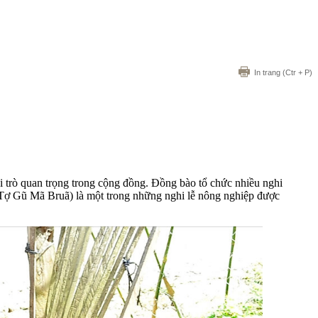
In trang
(Ctr + P)
i trò quan trọng trong cộng đồng. Đồng bào tổ chức nhiều nghi
là Tợ Gũ Mã Bruã) là một trong những nghi lễ nông nghiệp được