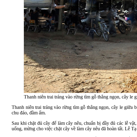
Thanh niên trai tráng vào rừng tìm gỗ thẳng ngọn, cây le g
Thanh niên trai tráng vào rừng tìm gỗ thẳng ngọn, cây le giữa 
chu đáo, đầm ấm.
Sau khi chặt đủ cây để làm cây nêu, chuẩn bị đầy đủ các lễ vậ
uống, mừng cho việc chặt cây về làm cây nêu đã hoàn tất. Lễ Tạ 