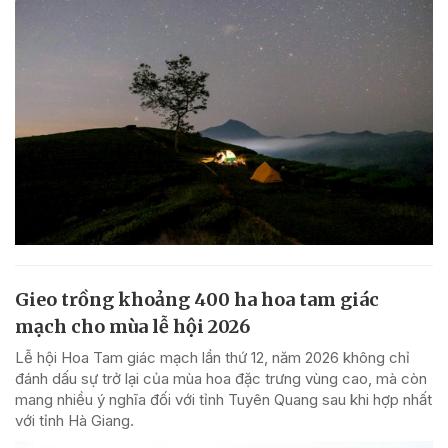
Gieo trồng khoảng 400 ha hoa tam giác
mạch cho mùa lễ hội 2026
Lễ hội Hoa Tam giác mạch lần thứ 12, năm 2026 không chỉ
đánh dấu sự trở lại của mùa hoa đặc trưng vùng cao, mà còn
mang nhiều ý nghĩa đối với tỉnh Tuyên Quang sau khi hợp nhất
với tỉnh Hà Giang.