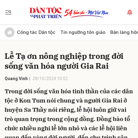
Gửi bình luận
Công tác Dân tộc
Tín ngưỡng tôn giáo
Bản làng hô
Lễ Tạ ơn nông nghiệp trong đời
sống văn hóa người Gia Rai
Quang Vinh
28/10/2024 10:02
Trong đời sống văn hóa tinh thần của các dân
Hủy
Gửi
tộc ở Kon Tum nói chung và người Gia Rai ở
huyện Sa Thầy nói riêng, lễ hội luôn giữ vai
trò quan trọng trong cộng đồng. Đồng bào tổ
chức nhiều nghi lễ lớn nhỏ và các lễ hội liên
quan đến vòng đời người, đến chu trình sản