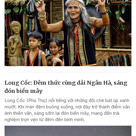
Long Cốc: Đêm thức cùng dải Ngân Hà, sáng
đón biển mây
Long Cốc (Phú Thọ) nổi tiếng với những đồi chè bát úp xanh
mướt. Khi màn đêm buông xuống, nơi đây trở thành điểm săn
ảnh thiên văn, sáng sớm lại đón biển mây, mang đến trải
nghiệm trọn vẹn từ đêm đến bình minh.