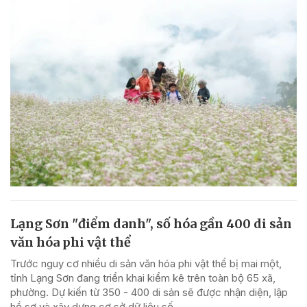
Lạng Sơn "điểm danh", số hóa gần 400 di sản
văn hóa phi vật thể
Trước nguy cơ nhiều di sản văn hóa phi vật thể bị mai một,
tỉnh Lạng Sơn đang triển khai kiểm kê trên toàn bộ 65 xã,
phường. Dự kiến từ 350 - 400 di sản sẽ được nhận diện, lập
hồ sơ và xây dựng cơ sở dữ liệu số,...