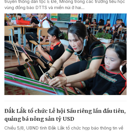
truyền thống dân tộc Ê Đê, Mnông trong các trường tiểu học
vùng đồng bào DTTS và miền núi ở hai...
Đắk Lắk tổ chức Lễ hội Sầu riêng lần đầu tiên,
quảng bá nông sản tỷ USD
Chiều 5/8, UBND tỉnh Đắk Lắk tổ chức họp báo thông tin về