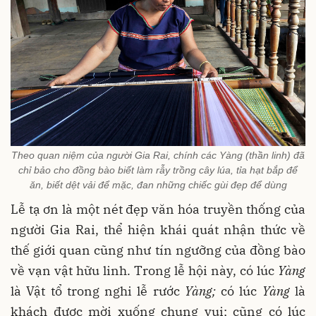
Theo quan niệm của người Gia Rai, chính các Yàng (thần linh) đã
chỉ bảo cho đồng bào biết làm rẫy trồng cây lúa, tỉa hạt bắp để
ăn, biết dệt vải để mặc, đan những chiếc gùi đẹp để dùng
Lễ tạ ơn là một nét đẹp văn hóa truyền thống của
người Gia Rai, thể hiện khái quát nhận thức về
thế giới quan cũng như tín ngưỡng của đồng bào
về vạn vật hữu linh. Trong lễ hội này, có lúc
Yàng
là Vật tổ trong nghi lễ rước
Yàng;
có lúc
Yàng
là
khách được mời xuống chung vui; cũng có lúc