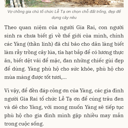
Vợ chồng gia chủ tổ chức Lễ Tạ ơn chọn chỗ đất trống, đẹp để
dựng cây nêu
Theo quan niệm của người Gia Rai, con người
sinh ra chưa biết gì về thế giới của mình, chính
các Yàng (thần linh) đã chỉ bảo cho dân làng biết
làm rẫy trồng cây lúa, tỉa hạt bắp để có lương thực
ăn, biết dệt vải để mặc, đan những chiếc gùi đẹp
để dùng. Yàng phù hộ cho sức khỏe, phù hộ cho
mùa màng được tốt tươi,…
Vì vậy, để đền đáp công ơn của Yàng, các gia đình
người Gia Rai tổ chức Lễ Tạ ơn để cúng trâu đen
và dê cho Yàng, với mong muốn Yàng sẽ tiếp tục
phù hộ cho gia đình mình gặp nhiều may mắn
trong cuộc sống.