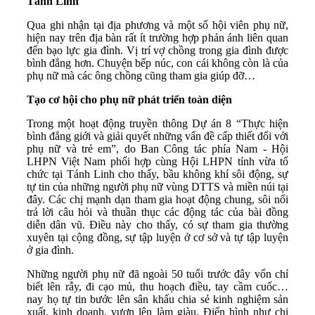
Tánh Linh
Qua ghi nhận tại địa phương và một số hội viên phụ nữ,
hiện nay trên địa bàn rất ít trường hợp phản ánh liên quan
đến bạo lực gia đình. Vị trí vợ chồng trong gia đình được
bình đẳng hơn. Chuyện bếp núc, con cái không còn là của
phụ nữ mà các ông chồng cũng tham gia giúp đỡ…
Tạo cơ hội cho phụ nữ phát triển toàn diện
Trong một hoạt động truyền thông Dự án 8 “Thực hiện
bình đẳng giới và giải quyết những vấn đề cấp thiết đối với
phụ nữ và trẻ em”, do Ban Công tác phía Nam - Hội
LHPN Việt Nam phối hợp cùng Hội LHPN tỉnh vừa tổ
chức tại Tánh Linh cho thấy, bầu không khí sôi động, sự
tự tin của những người phụ nữ vùng DTTS và miền núi tại
đây. Các chị mạnh dạn tham gia hoạt động chung, sôi nổi
trả lời câu hỏi và thuần thục các động tác của bài đồng
diễn dân vũ. Điều này cho thấy, có sự tham gia thường
xuyên tại cộng đồng, sự tập luyện ở cơ sở và tự tập luyện
ở gia đình.
Những người phụ nữ đã ngoài 50 tuổi trước đây vốn chỉ
biết lên rẫy, đi cạo mủ, thu hoạch điều, tay cầm cuốc…
nay họ tự tin bước lên sân khấu chia sẻ kinh nghiệm sản
xuất, kinh doanh, vươn lên làm giàu. Điển hình như chị