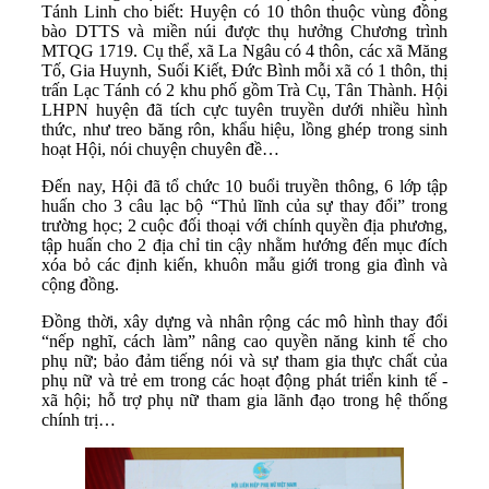
Tánh Linh cho biết: Huyện có 10 thôn thuộc vùng đồng
bào DTTS và miền núi được thụ hưởng Chương trình
MTQG 1719. Cụ thể, xã La Ngâu có 4 thôn, các xã Măng
Tố, Gia Huynh, Suối Kiết, Đức Bình mỗi xã có 1 thôn, thị
trấn Lạc Tánh có 2 khu phố gồm Trà Cụ, Tân Thành. Hội
LHPN huyện đã tích cực tuyên truyền dưới nhiều hình
thức, như treo băng rôn, khẩu hiệu, lồng ghép trong sinh
hoạt Hội, nói chuyện chuyên đề…
Đến nay, Hội đã tổ chức 10 buổi truyền thông, 6 lớp tập
huấn cho 3 câu lạc bộ “Thủ lĩnh của sự thay đổi” trong
trường học; 2 cuộc đối thoại với chính quyền địa phương,
tập huấn cho 2 địa chỉ tin cậy nhằm hướng đến mục đích
xóa bỏ các định kiến, khuôn mẫu giới trong gia đình và
cộng đồng.
Đồng thời, xây dựng và nhân rộng các mô hình thay đổi
“nếp nghĩ, cách làm” nâng cao quyền năng kinh tế cho
phụ nữ; bảo đảm tiếng nói và sự tham gia thực chất của
phụ nữ và trẻ em trong các hoạt động phát triển kinh tế -
xã hội; hỗ trợ phụ nữ tham gia lãnh đạo trong hệ thống
chính trị…