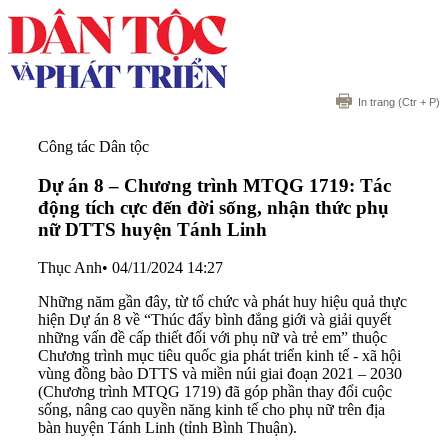
In trang
(Ctr + P)
Công tác Dân tộc
Dự án 8 – Chương trình MTQG 1719: Tác
động tích cực đến đời sống, nhận thức phụ
nữ DTTS huyện Tánh Linh
Thục Anh
•
04/11/2024 14:27
Những năm gần đây, từ tổ chức và phát huy hiệu quả thực
hiện Dự án 8 về “Thúc đẩy bình đẳng giới và giải quyết
những vấn đề cấp thiết đối với phụ nữ và trẻ em” thuộc
Chương trình mục tiêu quốc gia phát triển kinh tế - xã hội
vùng đồng bào DTTS và miền núi giai đoạn 2021 – 2030
(Chương trình MTQG 1719) đã góp phần thay đổi cuộc
sống, nâng cao quyền năng kinh tế cho phụ nữ trên địa
bàn huyện Tánh Linh (tỉnh Bình Thuận).