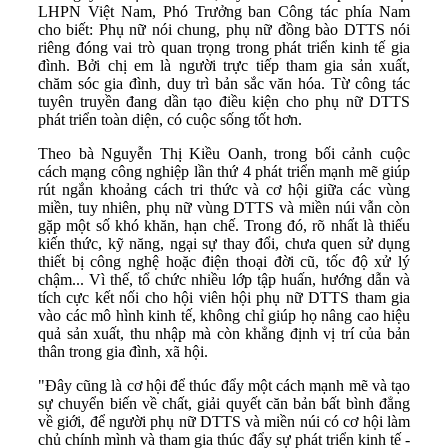
LHPN Việt Nam, Phó Trưởng ban Công tác phía Nam
cho biết: Phụ nữ nói chung, phụ nữ đồng bào DTTS nói
riêng đóng vai trò quan trọng trong phát triển kinh tế gia
đình. Bởi chị em là người trực tiếp tham gia sản xuất,
chăm sóc gia đình, duy trì bản sắc văn hóa. Từ công tác
tuyên truyền đang dần tạo điều kiện cho phụ nữ DTTS
phát triển toàn diện, có cuộc sống tốt hơn.
Theo bà Nguyễn Thị Kiều Oanh, trong bối cảnh cuộc
cách mạng công nghiệp lần thứ 4 phát triển mạnh mẽ giúp
rút ngắn khoảng cách tri thức và cơ hội giữa các vùng
miền, tuy nhiên, phụ nữ vùng DTTS và miền núi vẫn còn
gặp một số khó khăn, hạn chế. Trong đó, rõ nhất là thiếu
kiến thức, kỹ năng, ngại sự thay đổi, chưa quen sử dụng
thiết bị công nghệ hoặc điện thoại đời cũ, tốc độ xử lý
chậm... Vì thế, tổ chức nhiều lớp tập huấn, hướng dẫn và
tích cực kết nối cho hội viên hội phụ nữ DTTS tham gia
vào các mô hình kinh tế, không chỉ giúp họ nâng cao hiệu
quả sản xuất, thu nhập mà còn khẳng định vị trí của bản
thân trong gia đình, xã hội.
"Đây cũng là cơ hội để thúc đẩy một cách mạnh mẽ và tạo
sự chuyển biến về chất, giải quyết căn bản bất bình đẳng
về giới, để người phụ nữ DTTS và miền núi có cơ hội làm
chủ chính mình và tham gia thúc đẩy sự phát triển kinh tế -