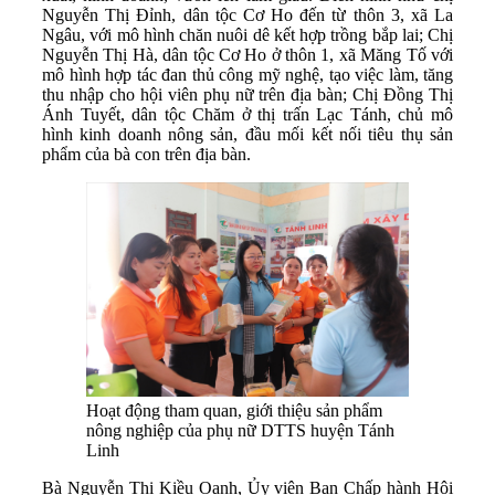
Nguyễn Thị Đỉnh, dân tộc Cơ Ho đến từ thôn 3, xã La
Ngâu, với mô hình chăn nuôi dê kết hợp trồng bắp lai; Chị
Nguyễn Thị Hà, dân tộc Cơ Ho ở thôn 1, xã Măng Tố với
mô hình hợp tác đan thủ công mỹ nghệ, tạo việc làm, tăng
thu nhập cho hội viên phụ nữ trên địa bàn; Chị Đồng Thị
Ánh Tuyết, dân tộc Chăm ở thị trấn Lạc Tánh, chủ mô
hình kinh doanh nông sản, đầu mối kết nối tiêu thụ sản
phẩm của bà con trên địa bàn.
Hoạt động tham quan, giới thiệu sản phẩm
nông nghiệp của phụ nữ DTTS huyện Tánh
Linh
Bà Nguyễn Thị Kiều Oanh, Ủy viên Ban Chấp hành Hội