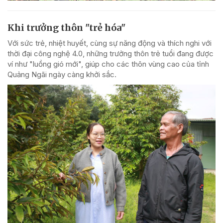
Khi trưởng thôn "trẻ hóa"
Với sức trẻ, nhiệt huyết, cùng sự năng động và thích nghi với
thời đại công nghệ 4.0, những trưởng thôn trẻ tuổi đang được
ví như "luồng gió mới", giúp cho các thôn vùng cao của tỉnh
Quảng Ngãi ngày càng khởi sắc.