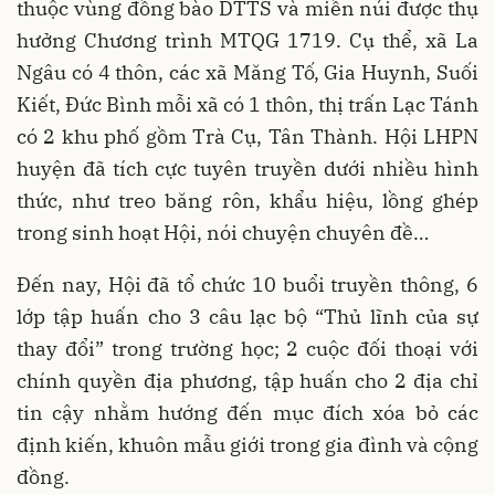
thuộc vùng đồng bào DTTS và miền núi được thụ
hưởng Chương trình MTQG 1719. Cụ thể, xã La
Ngâu có 4 thôn, các xã Măng Tố, Gia Huynh, Suối
Kiết, Đức Bình mỗi xã có 1 thôn, thị trấn Lạc Tánh
có 2 khu phố gồm Trà Cụ, Tân Thành. Hội LHPN
huyện đã tích cực tuyên truyền dưới nhiều hình
thức, như treo băng rôn, khẩu hiệu, lồng ghép
trong sinh hoạt Hội, nói chuyện chuyên đề…
Đến nay, Hội đã tổ chức 10 buổi truyền thông, 6
lớp tập huấn cho 3 câu lạc bộ “Thủ lĩnh của sự
thay đổi” trong trường học; 2 cuộc đối thoại với
chính quyền địa phương, tập huấn cho 2 địa chỉ
tin cậy nhằm hướng đến mục đích xóa bỏ các
định kiến, khuôn mẫu giới trong gia đình và cộng
đồng.