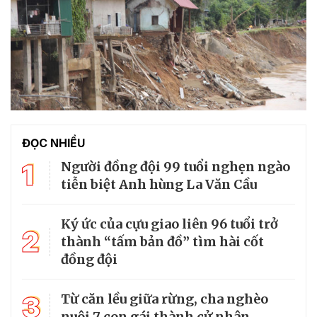
ĐỌC NHIỀU
1
Người đồng đội 99 tuổi nghẹn ngào
tiễn biệt Anh hùng La Văn Cầu
Ký ức của cựu giao liên 96 tuổi trở
2
thành “tấm bản đồ” tìm hài cốt
đồng đội
3
Từ căn lều giữa rừng, cha nghèo
nuôi 7 con gái thành cử nhân