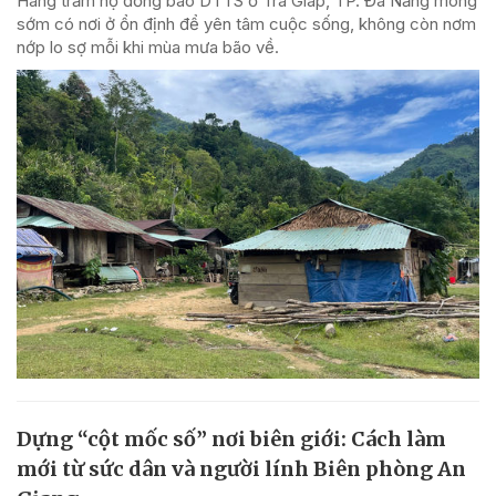
Hàng trăm hộ đồng bào DTTS ở Trà Giáp, TP. Đà Nẵng mong
sớm có nơi ở ổn định để yên tâm cuộc sống, không còn nơm
nớp lo sợ mỗi khi mùa mưa bão về.
Dựng “cột mốc số” nơi biên giới: Cách làm
mới từ sức dân và người lính Biên phòng An