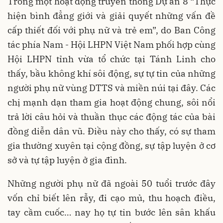
Trong một hoạt động truyền thông Dự án 8 “Thực
hiện bình đẳng giới và giải quyết những vấn đề
cấp thiết đối với phụ nữ và trẻ em”, do Ban Công
tác phía Nam - Hội LHPN Việt Nam phối hợp cùng
Hội LHPN tỉnh vừa tổ chức tại Tánh Linh cho
thấy, bầu không khí sôi động, sự tự tin của những
người phụ nữ vùng DTTS và miền núi tại đây. Các
chị mạnh dạn tham gia hoạt động chung, sôi nổi
trả lời câu hỏi và thuần thục các động tác của bài
đồng diễn dân vũ. Điều này cho thấy, có sự tham
gia thường xuyên tại cộng đồng, sự tập luyện ở cơ
sở và tự tập luyện ở gia đình.
Những người phụ nữ đã ngoài 50 tuổi trước đây
vốn chỉ biết lên rẫy, đi cạo mủ, thu hoạch điều,
tay cầm cuốc… nay họ tự tin bước lên sân khấu