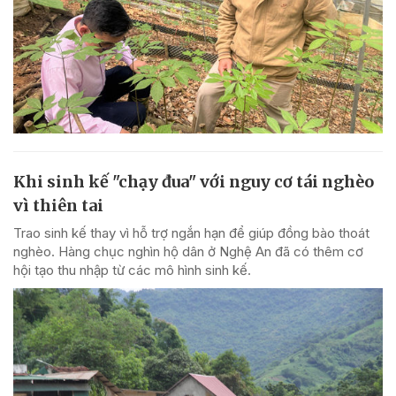
Khi sinh kế "chạy đua" với nguy cơ tái nghèo
vì thiên tai
Trao sinh kế thay vì hỗ trợ ngắn hạn để giúp đồng bào thoát
nghèo. Hàng chục nghìn hộ dân ở Nghệ An đã có thêm cơ
hội tạo thu nhập từ các mô hình sinh kế.