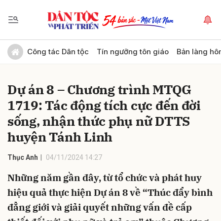
Gửi bình luận
Công tác Dân tộc
Tín ngưỡng tôn giáo
Bản làng hô
Dự án 8 – Chương trình MTQG
1719: Tác động tích cực đến đời
sống, nhận thức phụ nữ DTTS
huyện Tánh Linh
Hủy
Gửi
Thục Anh
04/11/2024 14:27
Những năm gần đây, từ tổ chức và phát huy
hiệu quả thực hiện Dự án 8 về “Thúc đẩy bình
đẳng giới và giải quyết những vấn đề cấp