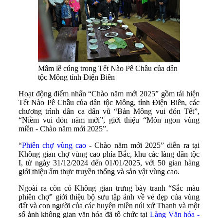
Mâm lễ cúng trong Tết Nào Pê Chầu của dân
tộc Mông tỉnh Điện Biên
Hoạt động điểm nhấn “Chào năm mới 2025” gồm tái hiện
Tết Nào Pê Chầu của dân tộc Mông, tỉnh Điện Biên, các
chương trình dân ca dân vũ “Bản Mông vui đón Tết”,
“Niềm vui đón năm mới”, giới thiệu “Món ngon vùng
miền - Chào năm mới 2025”.
“
Phiên chợ vùng cao
- Chào năm mới 2025” diễn ra tại
Không gian chợ vùng cao phía Bắc, khu các làng dân tộc
I, từ ngày 31/12/2024 đến 01/01/2025, với 50 gian hàng
giới thiệu ẩm thực truyền thống và sản vật vùng cao.
Ngoài ra còn có Không gian trưng bày tranh “Sắc màu
phiên chợ” giới thiệu bộ sưu tập ảnh về vẻ đẹp của vùng
đất và con người của các huyện miền núi xứ Thanh và một
số ảnh không gian văn hóa đã tổ chức tại
Làng Văn hóa -