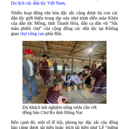
Du lịch các dân tộc Việt Nam
.
Nhiều hoạt động văn hóa đặc sắc cũng được bà con các
dân tộc giới thiệu trong dịp này như trình diễn múa Khèn
của dân tộc Mông, tỉnh Thanh Hóa, dân ca dân vũ “Sắc
màu phiên chợ” của cộng đồng các dân tộc tại Không
gian
chợ vùng cao
phía Bắc.
Du khách trải nghiệm uống rượu cần với
đồng bào Chơ Ro tỉnh Đồng Nai
Bên cạnh đó, một số lễ hội, phong tục đặc sắc của đồng
bào cũng được tái hiện hoặc trích tái hiện như Lễ “mừng