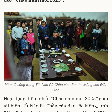
cao - Chào năm mới 2025”.
Mâm lễ cúng trong Tết Nào Pê Chầu của dân tộc Mông tỉnh Điện
Biên
Hoạt động điểm nhấn “Chào năm mới 2025” gồm
tái hiện Tết Nào Pê Chầu của dân tộc Mông, tỉnh