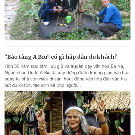
“Bảo tàng A Biu” có gì hấp dẫn du khách?
Hơn 50 năm sưu tầm, lưu giữ và truyền dạy văn hóa Ba Na,
Nghệ nhân Ưu tú A Biu đã xây dựng được không gian văn hóa
ngay tại nhà với nhiều di sản, hoạt động văn hóa đặc sắc thu
hút du khách, tạo sinh kế cho người...