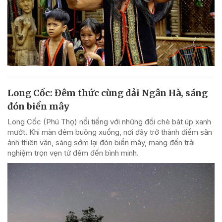
Long Cốc: Đêm thức cùng dải Ngân Hà, sáng
đón biển mây
Long Cốc (Phú Thọ) nổi tiếng với những đồi chè bát úp xanh
mướt. Khi màn đêm buông xuống, nơi đây trở thành điểm săn
ảnh thiên văn, sáng sớm lại đón biển mây, mang đến trải
nghiệm trọn vẹn từ đêm đến bình minh.