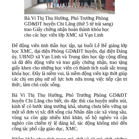
Bà Vi Thị Thu Hường, Phó Trưởng Phòng
GD&ĐT huyện Chi Lăng (thứ 5 từ trái sang)
trao Giấy chứng nhận hoàn thành khóa học
cho các học viên lớp XMC xã Vạn Linh
Để động viên tinh thần học tập, tại buổi Lễ Bế giảng lớp
học XMC, đại diện Phòng GD&ĐT huyện, đại điện Đảng
ủy, UBND xã Vạn Linh và Trung tâm học tập cộng đồng
xã đã đến động viên và trao giấy chứng nhận, trao tặng
giấy khen cho những học viên có thành tích xuất sắc trong
khóa học. Đây là niềm vui, là niềm động viên kịp thời giúp
các chị em phụ nữ nỗ lực hơn nữa trong việc tiếp cận tri
thức, làm chủ cuộc sống.
Bà Vi Thị Thu Hường, Phó Trưởng Phòng GD&ĐT
huyện Chi Lăng cho biết, do đặc thù của huyện miền núi,
kinh tế có bước tăng trưởng khá, nhưng chưa bền vững tại
một số đơn vị xã; đời sống của Nhân dân các xã vùng sâu,
vùng xa còn gặp nhiều khó khăn, số hộ nghèo và cận
nghèo còn chiếm tỷ lệ đáng kể, tác động không nhỏ đến
công tác phổ cập giáo dục, XMC.