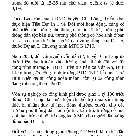
trong độ tuổi từ 15-35 mù chữ giảm xuống tỷ lệ dưới
0,1%.
Theo Báo cáo của UBND huyện Chi Lăng, Triển khai
thực hiện Tiểu Dự án 1 về Đổi mới hoạt động, củng cố
phát triển các trường phổ thông dân tộc nội trú, trường phổ
thông dân tộc bán trú, trường phổ thông có học sinh ở bán
trú và xóa mù chữ cho người dân vùng đồng bào DTTS,
thuộc Dự án 5, Chương trình MTQG 1719.
Năm 2024, đối với nguồn vốn đầu tư, huyện Chi Lăng đã
thực hiện thanh toán khối lượng hoàn thành đối với 03
công trình trường PTDTBT trên địa bàn xã Vân An, Hữu
Kiên; trong đó công trình trường PTDTBT Tiểu học 1 xã
Hữu Kiên đã thi công hoàn thành, còn lại 02 công trình
đang thi công theo tiến độ.
Vốn sự nghiệp có tổng kinh phí được giao 1 tỷ 130 triệu
đồng, Chi Lăng đã thực hiện chi hỗ trợ mua sắm trang
thiết bị nhằm duy trì hoạt động thường xuyên cho các
trường phổ thông dân tộc nội trú, bán trú; trường có học
sinh bán trú; chi hỗ trợ công tác XMC cho người dân vùng
đồng bào DTTS.
Đối với các nội dung giao Phòng GD&ĐT làm chủ đầu