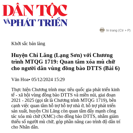
In trang
(Ctr + P)
Khởi sắc bản làng
Huyện Chi Lăng (Lạng Sơn) với Chương
trình MTQG 1719: Quan tâm xóa mù chữ
cho người dân vùng đồng bào DTTS (Bài 6)
Văn Hoa
•
05/12/2024 15:29
Thực hiện Chương trình mục tiêu quốc gia phát triển kinh
tế - xã hội vùng đồng bào DTTS và miền núi, giai đoạn
2021 - 2025 (gọi tắt là Chương trình MTQG 1719), bên
cạnh việc quan tâm hỗ trợ hỗ trợ nhà ở, hỗ trợ phát triển
sản xuất, huyện Chi Lăng còn quan tâm đẩy mạnh công
tác xóa mù chữ (XMC) cho đồng bào DTTS, nhằm giảm
thiểu số người mù chữ, góp phần nâng cao trình độ dân trí
cho Nhân dân.