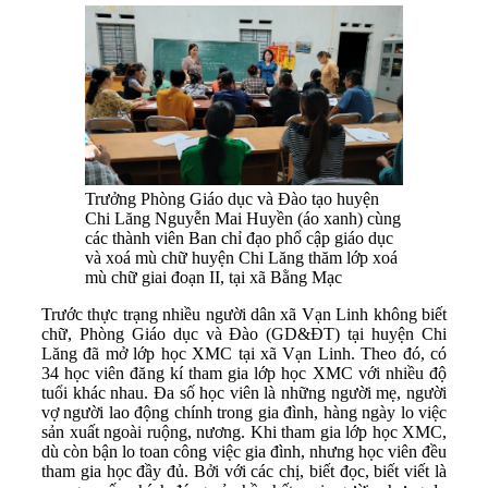
Trưởng Phòng Giáo dục và Đào tạo huyện
Chi Lăng Nguyễn Mai Huyền (áo xanh) cùng
các thành viên Ban chỉ đạo phổ cập giáo dục
và xoá mù chữ huyện Chi Lăng thăm lớp xoá
mù chữ giai đoạn II, tại xã Bằng Mạc
Trước thực trạng nhiều người dân xã Vạn Linh không biết
chữ, Phòng Giáo dục và Đào (GD&ĐT) tại huyện Chi
Lăng đã mở lớp học XMC tại xã Vạn Linh. Theo đó, có
34 học viên đăng kí tham gia lớp học XMC với nhiều độ
tuổi khác nhau. Đa số học viên là những người mẹ, người
vợ người lao động chính trong gia đình, hàng ngày lo việc
sản xuất ngoài ruộng, nương. Khi tham gia lớp học XMC,
dù còn bận lo toan công việc gia đình, nhưng học viên đều
tham gia học đầy đủ. Bởi với các chị, biết đọc, biết viết là