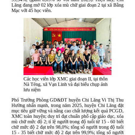
Lăng đang mở 02 lớp xóa mù chữ giai đoạn 2 tại xã Bằng
Mạc với 45 học viên.
Các học viên lớp XMC giai đoạn II, tại thôn
Nà Tẻng, xã Vạn Linh và đại biểu chụp ảnh
lưu niệm
Phó Trưởng Phòng GD&ĐT huyện Chi Lăng Vi Thị Thu
Hường nhấn mạnh, trong năm 2025, huyện Chi Lăng đặt
mục tiêu giữ vững và nâng cao chất lượng kết quả PCGD,
XMC toàn huyện; duy trì đạt chuẩn phổ cập giáo dục, xóa
mù chữ mức độ 2; tỉ lệ người trong độ tuổi từ 15 - 60 biết
chữ mức độ 2 đạt trên 98,0%; tổng số người trong độ tuổi
15 - 35 biết chữ mức độ 2 đạt trên 99,9%; tổng số người