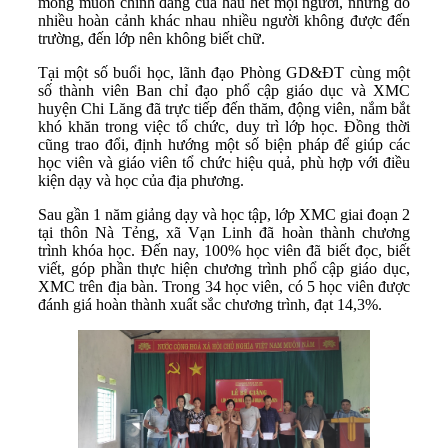
mong muốn chính đáng của hầu hết mọi người, nhưng do
nhiều hoàn cảnh khác nhau nhiều người không được đến
trường, đến lớp nên không biết chữ.
Tại một số buổi học, lãnh đạo Phòng GD&ĐT cùng một
số thành viên Ban chỉ đạo phổ cập giáo dục và XMC
huyện Chi Lăng đã trực tiếp đến thăm, động viên, nắm bắt
khó khăn trong việc tổ chức, duy trì lớp học. Đồng thời
cũng trao đổi, định hướng một số biện pháp để giúp các
học viên và giáo viên tổ chức hiệu quả, phù hợp với điều
kiện dạy và học của địa phương.
Sau gần 1 năm giảng dạy và học tập, lớp XMC giai đoạn 2
tại thôn Nà Tẻng, xã Vạn Linh đã hoàn thành chương
trình khóa học. Đến nay, 100% học viên đã biết đọc, biết
viết, góp phần thực hiện chương trình phổ cập giáo dục,
XMC trên địa bàn. Trong 34 học viên, có 5 học viên được
đánh giá hoàn thành xuất sắc chương trình, đạt 14,3%.