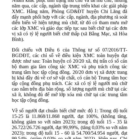
Nhằm khắc phục tình trạng mù chữ và tái mù chữ, những
năm qua, các cấp, ngành tập trung triển khai các giải pháp
XMC. Hằng năm, Phòng GD&ĐT huyện Chi Lăng đã
đẩy mạnh phối hợp với các cấp, ngành, địa phương rà soát
diễn biến về hiện tượng mù chữ, từ đó có tham mưu mở
các lớp XMC và giáo dục tiếp tục sau biết chữ tại các đơn
vị xã có tỷ lệ người biết chữ thấp (xã Bằng Mạc, xã Hòa
Bình).
Đối chiếu với Điều 6 của Thông tư số 07/2016/TT-
BGDĐT, các chỉ số về điều kiện XMC toàn huyện đạt
được như sau: Toàn huyện có 20/20 xã, thị trấn có số cán
bộ tham gia làm công tác XMC và phụ trách công tác
trung tâm học tập cộng đồng. 20/20 đơn vị xã được trang
bị khá đầy đủ về cơ sở vật chất, có cán bộ Trung tâm học
tập cộng đồng phụ trách. Các xã có tỷ lệ người mù chữ
cao nằm trên địa bàn rộng, số lượng người mù chữ tại các
xã ít, không đủ để mở lớp xóa mù chữ tại các trung tâm
học tập cộng đồng.
Về số người đạt chuẩn biết chữ mức độ 1: Trong độ tuổi
15-25 là 11.868/11.868 người, đạt 100%, (không tăng,
không giảm so với năm 2023); trong độ tuổi 15 - 35 là
26.722/26.726 người, đạt 99,99%, (tăng 0,03% so với năm
2023); trong độ tuổi 15 - 60 là 54.700/54.954 người, đạt
99,54%, (giảm 0,03% so với năm 2023). Hiện nay, Chi