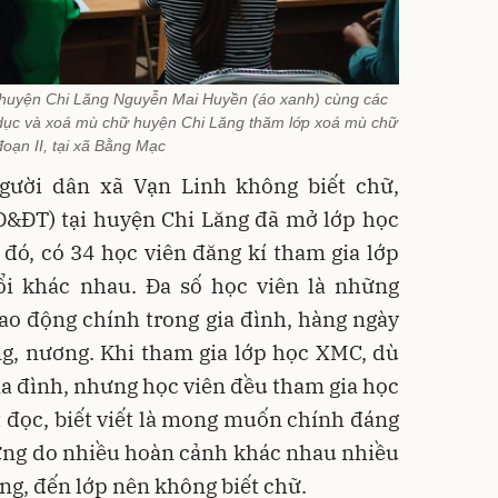
huyện Chi Lăng Nguyễn Mai Huyền (áo xanh) cùng các
 dục và xoá mù chữ huyện Chi Lăng thăm lớp xoá mù chữ
 đoạn II, tại xã Bằng Mạc
gười dân xã Vạn Linh không biết chữ,
D&ĐT) tại huyện Chi Lăng đã mở lớp học
đó, có 34 học viên đăng kí tham gia lớp
i khác nhau. Đa số học viên là những
ao động chính trong gia đình, hàng ngày
ng, nương. Khi tham gia lớp học XMC, dù
gia đình, nhưng học viên đều tham gia học
ết đọc, biết viết là mong muốn chính đáng
ưng do nhiều hoàn cảnh khác nhau nhiều
g, đến lớp nên không biết chữ.