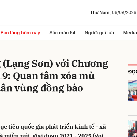
Thứ Năm,
06/08/2026
bình luận
Bản làng hôm nay
Sắc màu 54
Người giữ lửa
Media
 (Lạng Sơn) với Chương
ĐỌC
9: Quan tâm xóa mù
dân vùng đồng bào
Hủy
G
 tiêu quốc gia phát triển kinh tế - xã
 miền núi, giai đoạn 2021 - 2025 (gọi