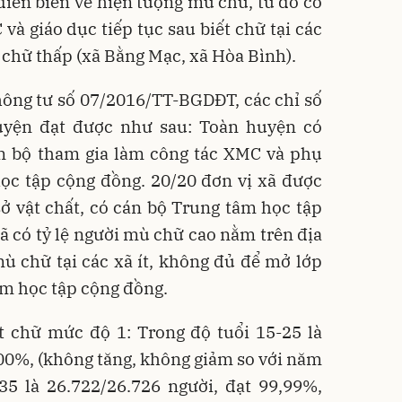
diễn biến về hiện tượng mù chữ, từ đó có
 giáo dục tiếp tục sau biết chữ tại các
ết chữ thấp (xã Bằng Mạc, xã Hòa Bình).
hông tư số 07/2016/TT-BGDĐT, các chỉ số
yện đạt được như sau: Toàn huyện có
cán bộ tham gia làm công tác XMC và phụ
ọc tập cộng đồng. 20/20 đơn vị xã được
sở vật chất, có cán bộ Trung tâm học tập
ã có tỷ lệ người mù chữ cao nằm trên địa
mù chữ tại các xã ít, không đủ để mở lớp
âm học tập cộng đồng.
t chữ mức độ 1: Trong độ tuổi 15-25 là
00%, (không tăng, không giảm so với năm
 35 là 26.722/26.726 người, đạt 99,99%,