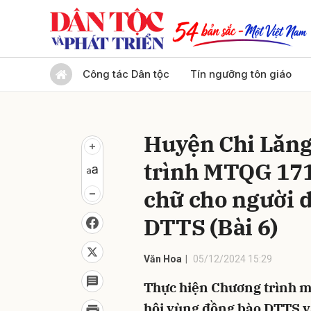
Gửi 
Công tác Dân tộc
Tín ngưỡng tôn giáo
Huyện Chi Lăng
trình MTQG 171
chữ cho người 
DTTS (Bài 6)
Văn Hoa
05/12/2024 15:29
Thực hiện Chương trình mục
hội vùng đồng bào DTTS và