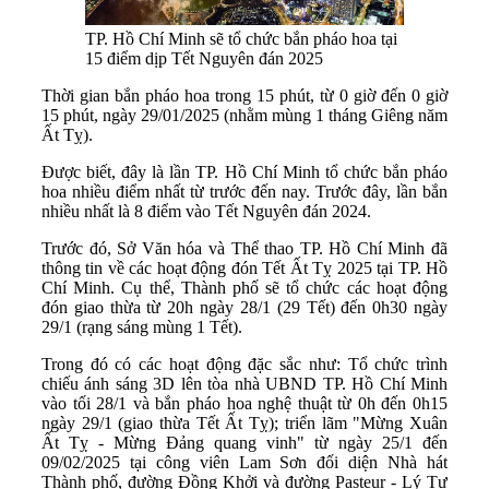
TP. Hồ Chí Minh sẽ tổ chức bắn pháo hoa tại
15 điểm dịp Tết Nguyên đán 2025
Thời gian bắn pháo hoa trong 15 phút, từ 0 giờ đến 0 giờ
15 phút, ngày 29/01/2025 (nhằm mùng 1 tháng Giêng năm
Ất Tỵ).
Được biết, đây là lần TP. Hồ Chí Minh tổ chức bắn pháo
hoa nhiều điểm nhất từ trước đến nay. Trước đây, lần bắn
nhiều nhất là 8 điểm vào Tết Nguyên đán 2024.
Trước đó, Sở Văn hóa và Thể thao TP. Hồ Chí Minh đã
thông tin về các hoạt động đón Tết Ất Tỵ 2025 tại TP. Hồ
Chí Minh. Cụ thể, Thành phố sẽ tổ chức các hoạt động
đón giao thừa từ 20h ngày 28/1 (29 Tết) đến 0h30 ngày
29/1 (rạng sáng mùng 1 Tết).
Trong đó có các hoạt động đặc sắc như: Tổ chức trình
chiếu ánh sáng 3D lên tòa nhà UBND TP. Hồ Chí Minh
vào tối 28/1 và bắn pháo hoa nghệ thuật từ 0h đến 0h15
ngày 29/1 (giao thừa Tết Ất Tỵ); triển lãm "Mừng Xuân
Ất Tỵ - Mừng Đảng quang vinh" từ ngày 25/1 đến
09/02/2025 tại công viên Lam Sơn đối diện Nhà hát
Thành phố, đường Đồng Khởi và đường Pasteur - Lý Tự