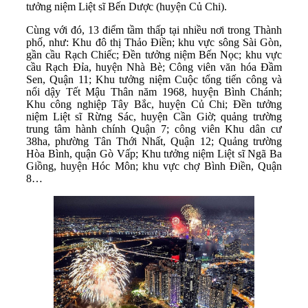
tưởng niệm Liệt sĩ Bến Dược (huyện Củ Chi).
Cùng với đó, 13 điểm tầm thấp tại nhiều nơi trong Thành
phố, như: Khu đô thị Thảo Điền; khu vực sông Sài Gòn,
gần cầu Rạch Chiếc; Đền tưởng niệm Bến Nọc; khu vực
cầu Rạch Đỉa, huyện Nhà Bè; Công viên văn hóa Đầm
Sen, Quận 11; Khu tưởng niệm Cuộc tổng tiến công và
nổi dậy Tết Mậu Thân năm 1968, huyện Bình Chánh;
Khu công nghiệp Tây Bắc, huyện Củ Chi; Đền tưởng
niệm Liệt sĩ Rừng Sác, huyện Cần Giờ; quảng trường
trung tâm hành chính Quận 7; công viên Khu dân cư
38ha, phường Tân Thới Nhất, Quận 12; Quảng trường
Hòa Bình, quận Gò Vấp; Khu tưởng niệm Liệt sĩ Ngã Ba
Giồng, huyện Hóc Môn; khu vực chợ Bình Điền, Quận
8…