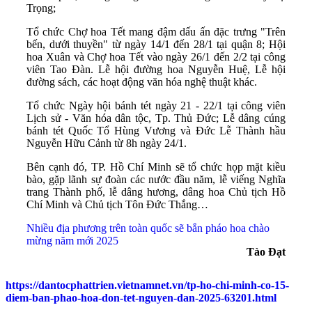
Trọng;
Tổ chức Chợ hoa Tết mang đậm dấu ấn đặc trưng "Trên
bến, dưới thuyền" từ ngày 14/1 đến 28/1 tại quận 8; Hội
hoa Xuân và Chợ hoa Tết vào ngày 26/1 đến 2/2 tại công
viên Tao Đàn. Lễ hội đường hoa Nguyễn Huệ, Lễ hội
đường sách, các hoạt động văn hóa nghệ thuật khác.
Tổ chức Ngày hội bánh tét ngày 21 - 22/1 tại công viên
Lịch sử - Văn hóa dân tộc, Tp. Thủ Đức; Lễ dâng cúng
bánh tét Quốc Tổ Hùng Vương và Đức Lễ Thành hầu
Nguyễn Hữu Cảnh từ 8h ngày 24/1.
Bên cạnh đó, TP. Hồ Chí Minh sẽ tổ chức họp mặt kiều
bào, gặp lãnh sự đoàn các nước đầu năm, lễ viếng Nghĩa
trang Thành phố, lễ dâng hương, dâng hoa Chủ tịch Hồ
Chí Minh và Chủ tịch Tôn Đức Thắng…
Nhiều địa phương trên toàn quốc sẽ bắn pháo hoa chào
mừng năm mới 2025
Tào Đạt
https://dantocphattrien.vietnamnet.vn/tp-ho-chi-minh-co-15-
diem-ban-phao-hoa-don-tet-nguyen-dan-2025-63201.html