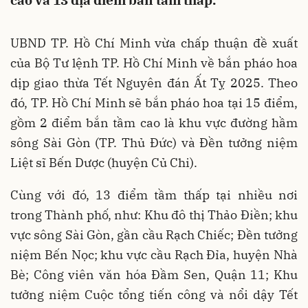
cao và 13 địa điểm bắn tầm thấp.
UBND TP. Hồ Chí Minh vừa chấp thuận đề xuất
của Bộ Tư lệnh TP. Hồ Chí Minh về bắn pháo hoa
dịp giao thừa Tết Nguyên đán Ất Tỵ 2025. Theo
đó, TP. Hồ Chí Minh sẽ bắn pháo hoa tại 15 điểm,
gồm 2 điểm bắn tầm cao là khu vực đường hầm
sông Sài Gòn (TP. Thủ Đức) và Đền tưởng niệm
Liệt sĩ Bến Dược (huyện Củ Chi).
Cùng với đó, 13 điểm tầm thấp tại nhiều nơi
trong Thành phố, như: Khu đô thị Thảo Điền; khu
vực sông Sài Gòn, gần cầu Rạch Chiếc; Đền tưởng
niệm Bến Nọc; khu vực cầu Rạch Đỉa, huyện Nhà
Bè; Công viên văn hóa Đầm Sen, Quận 11; Khu
tưởng niệm Cuộc tổng tiến công và nổi dậy Tết