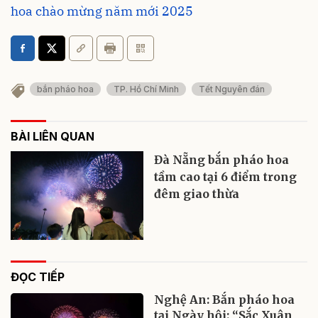
hoa chào mừng năm mới 2025
bắn pháo hoa
TP. Hồ Chí Minh
Tết Nguyên đán
BÀI LIÊN QUAN
Đà Nẵng bắn pháo hoa
tầm cao tại 6 điểm trong
đêm giao thừa
ĐỌC TIẾP
Nghệ An: Bắn pháo hoa
tại Ngày hội: “Sắc Xuân