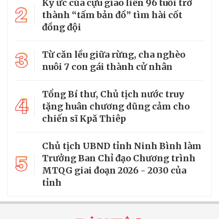
Ký ức của cựu giao liên 96 tuổi trở
2
thành “tấm bản đồ” tìm hài cốt
đồng đội
3
Từ căn lều giữa rừng, cha nghèo
nuôi 7 con gái thành cử nhân
Tổng Bí thư, Chủ tịch nước truy
4
tặng huân chương dũng cảm cho
chiến sĩ Kpă Thiêp
Chủ tịch UBND tỉnh Ninh Bình làm
5
Trưởng Ban Chỉ đạo Chương trình
MTQG giai đoạn 2026 - 2030 của
tỉnh