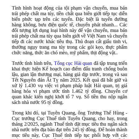
Tình hình hoạt động của tội phạm vận chuyển, mua bán
trái phép chất ma túy, tiền chất qua biên giới tiếp tục diễn
biến phức tạp trên các tuyến. Đặc biệt là tuyến đường
hàng không, bưu điện quốc tế, chuyển phát nhanh... Các
đối tượng lợi dụng loại hình này để vận chuyển, mua bán
trái phép chất ma túy qua biên giới về Việt Nam và chuyển
tiếp đi các nước khác tiêu thụ. Thủ đoạn cất giấu tinh vi,
thường ngụy trang ma túy trong các gói kẹo, thực phẩm
chức năng, thức ăn chó mèo, mỹ phẩm, thịt động vật..
Trước tình hình trên,
Tổng cục Hải quan
đã tập trung triển
khai thực hiện Kế hoạch cao điểm đấu tranh chống buôn
lậu, gian lận thương mại, hàng giả dịp trước, trong và sau
Tết Nguyên đán Ất Tỵ năm 2025. Kết quả đã bắt giữ và
xử lý 1.430 vụ việc vi phạm pháp luật Hải quan, trị giá
hàng hóa vi phạm ước tính 1.462 tỷ đồng. Chuyển cơ
quan khác kiến nghị khởi tố 7 vụ. Số tiền thu nộp ngân
sách nhà nước 95 tỷ đồng.
Trong khi đó, tại Tuyên Quang, ông Trương Thế Hùng -
Cục trưởng Cục Thuế tỉnh Tuyên Quang, cho hay, trong
tháng 2/2025, ngành Thuế tỉnh đặt mục tiêu thu ngân sách
nhà nước trên địa bàn đạt trên 245 tỷ đồng. Để hoàn thành
mục tiêu này, Cục Thuế tỉnh tiếp tục phối hợp với các