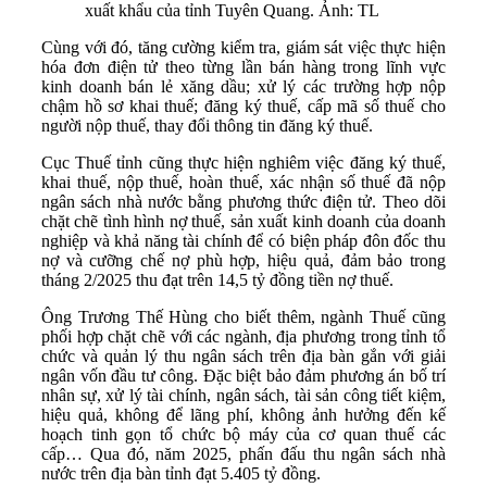
xuất khẩu của tỉnh Tuyên Quang. Ảnh: TL
Cùng với đó, tăng cường kiểm tra, giám sát việc thực hiện
hóa đơn điện tử theo từng lần bán hàng trong lĩnh vực
kinh doanh bán lẻ xăng dầu; xử lý các trường hợp nộp
chậm hồ sơ khai thuế; đăng ký thuế, cấp mã số thuế cho
người nộp thuế, thay đổi thông tin đăng ký thuế.
Cục Thuế tỉnh cũng thực hiện nghiêm việc đăng ký thuế,
khai thuế, nộp thuế, hoàn thuế, xác nhận số thuế đã nộp
ngân sách nhà nước bằng phương thức điện tử. Theo dõi
chặt chẽ tình hình nợ thuế, sản xuất kinh doanh của doanh
nghiệp và khả năng tài chính để có biện pháp đôn đốc thu
nợ và cưỡng chế nợ phù hợp, hiệu quả, đảm bảo trong
tháng 2/2025 thu đạt trên 14,5 tỷ đồng tiền nợ thuế.
Ông Trương Thế Hùng cho biết thêm, ngành Thuế cũng
phối hợp chặt chẽ với các ngành, địa phương trong tỉnh tổ
chức và quản lý thu ngân sách trên địa bàn gắn với giải
ngân vốn đầu tư công. Đặc biệt bảo đảm phương án bố trí
nhân sự, xử lý tài chính, ngân sách, tài sản công tiết kiệm,
hiệu quả, không để lãng phí, không ảnh hưởng đến kế
hoạch tinh gọn tổ chức bộ máy của cơ quan thuế các
cấp… Qua đó, năm 2025, phấn đấu thu ngân sách nhà
nước trên địa bàn tỉnh đạt 5.405 tỷ đồng.