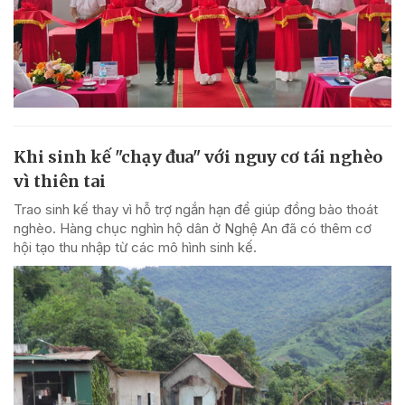
Khi sinh kế "chạy đua" với nguy cơ tái nghèo
vì thiên tai
Trao sinh kế thay vì hỗ trợ ngắn hạn để giúp đồng bào thoát
nghèo. Hàng chục nghìn hộ dân ở Nghệ An đã có thêm cơ
hội tạo thu nhập từ các mô hình sinh kế.